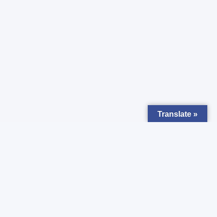
Translate »
Zapisz się do
Newsletter
Chcesz otrzymywać powiadomienia o nowych ogłoszeniach ?