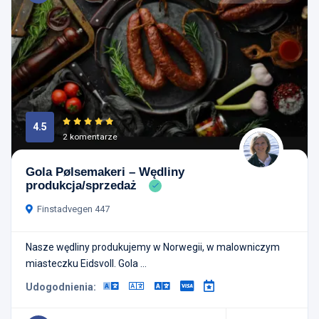
4.5
2 komentarze
Gola Pølsemakeri – Wędliny
produkcja/sprzedaż
Finstadvegen 447
Nasze wędliny produkujemy w Norwegii, w malowniczym
miasteczku Eidsvoll. Gola ...
Udogodnienia: