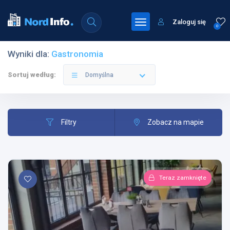
Zaloguj się
0
Wyniki dla:
Gastronomia
Sortuj według:
Domyślna
Filtry
Zobacz na mapie
Teraz zamknięte