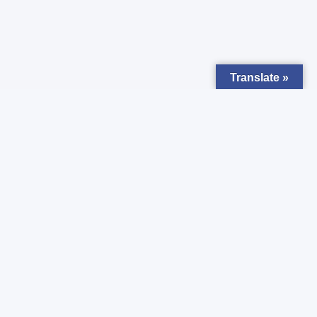
Translate »
Zapisz się do
Newsletter
Chcesz otrzymywać powiadomienia o nowych ogłoszeniach ?
Zgadzam się z
Polityką prywatności