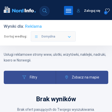
Zaloguj się
0
Wyniki dla:
Reklama
Sortuj według:
Domyślna
Usługi reklamowe strony www, ulotki, wizytówki, naklejki, nadruki,
ksero w Norwegii.
Filtry
Zobacz na mapie
Brak wyników
Brak ofert pasujących do Twojego wyszukiwania.