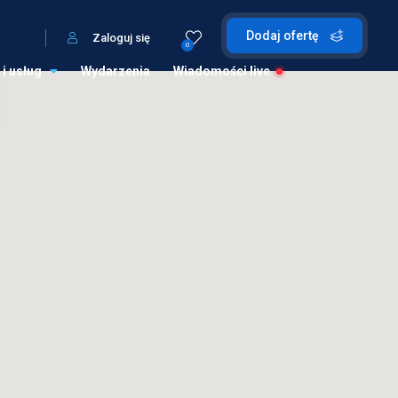
Dodaj ofertę
Zaloguj się
0
 i usług
Wydarzenia
Wiadomości live