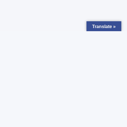
Translate »
Zapisz się do
Newsletter
Chcesz otrzymywać powiadomienia o nowych ogłoszeniach ?
Zgadzam się z
Polityką prywatności