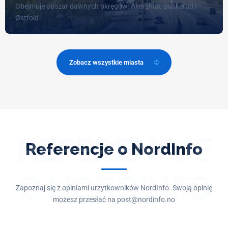
Obejmuje obszar dawnych okręgów: Akershus, Buskerud i
Østfold.
Zobacz wszystkie miasta
REFERENCJE
Referencje o NordInfo
O NORDINFO
Zapoznaj się z opiniami urzytkowników NordInfo. Swoją opinię
możesz przesłać na post@nordinfo.no