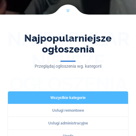
NAJPOPULAR
Najpopularniejsze
ogłoszenia
NIEJSZE
Przeglądaj ogłoszenia wg. kategorii
OGŁOSZENIA
Wszystkie kategorie
Usługi remontowe
Usługi administracyjne
Uroda