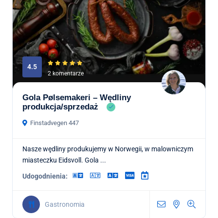
4.5
2 komentarze
Gola Pølsemakeri – Wędliny
produkcja/sprzedaż
Finstadvegen 447
Nasze wędliny produkujemy w Norwegii, w malowniczym
miasteczku Eidsvoll. Gola ...
Udogodnienia:
Gastronomia