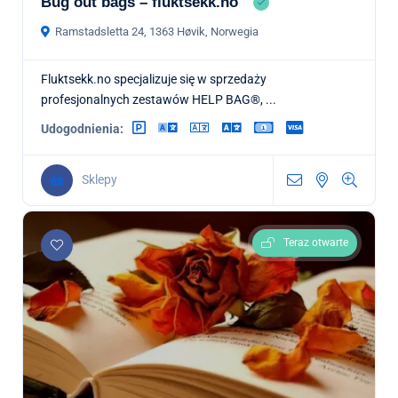
Bug out bags – fluktsekk.no
Ramstadsletta 24, 1363 Høvik, Norwegia
Fluktsekk.no specjalizuje się w sprzedaży
profesjonalnych zestawów HELP BAG®, ...
Udogodnienia:
Sklepy
Teraz otwarte