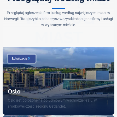
WEDŁUG
Przeglądaj ogłoszenia firm i usług według największych miast w
Norwegii. Tutaj szybko zobaczysz wszystkie dostępne firmy i usługi
w wybranym mieście.
MIAST
Lokalizacje
5
Oslo
Oslo jest położone na południowym wschodzie kraju, w
środkowej części regionu Østlandet.