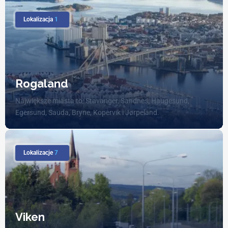
Lokalizacja
1
Rogaland
Największe miasta to: Stavanger, Sandnes, Haugesund,
Egersund, Sauda, Bryne, Kopervik i Jørpeland.
Lokalizacje
7
Viken