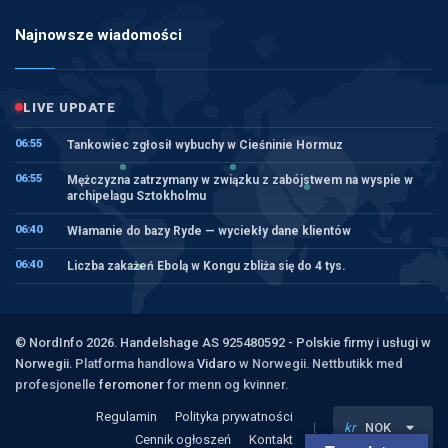
Najnowsze wiadomości
LIVE UPDATE
06:55
Tankowiec zgłosił wybuchy w Cieśninie Hormuz
06:55
Mężczyzna zatrzymany w związku z zabójstwem na wyspie w
archipelagu Sztokholmu
06:40
Włamanie do bazy Ryde — wyciekły dane klientów
06:40
Liczba zakażeń Ebolą w Kongu zbliża się do 4 tys.
© NordInfo 2026. Handelshage AS 925480592 - Polskie firmy i usługi w
Norwegii.
Platforma handlowa
Vidaro
w Norwegii. Nettbutikk med
profesjonelle
feromoner
for menn og kvinner.
Regulamin
Polityka prywatności
kr
NOK
Cennik ogłoszeń
Kontakt