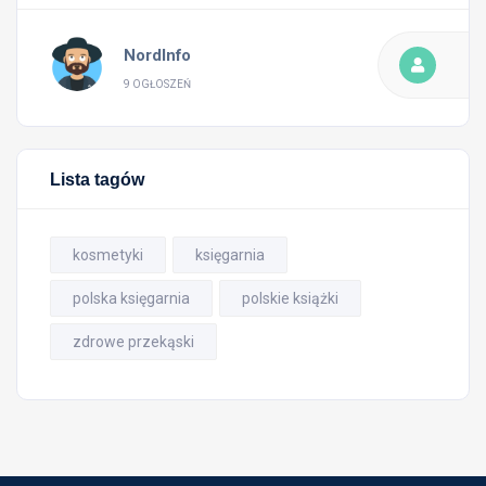
NordInfo
9 OGŁOSZEŃ
Lista tagów
kosmetyki
księgarnia
polska księgarnia
polskie książki
zdrowe przekąski