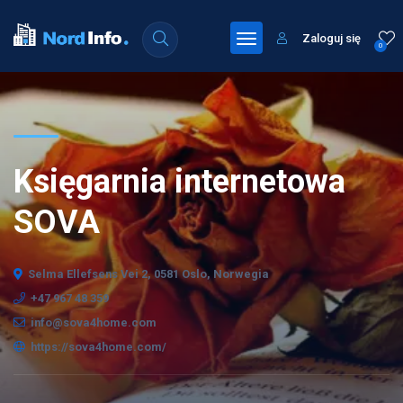
Zaloguj się
0
Księgarnia internetowa
SOVA
Selma Ellefsens Vei 2, 0581 Oslo, Norwegia
+47 967 48 359
info@sova4home.com
https://sova4home.com/