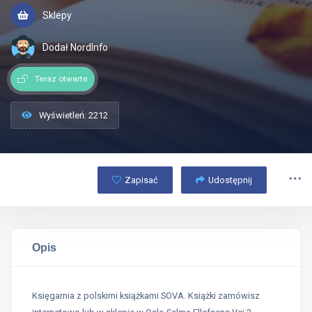
Sklepy
Dodał NordInfo
Teraz otwarte
Wyświetleń: 2212
Zapisać
Udostępnij
Opis
Księgarnia z polskimi książkami SOVA. Książki zamówisz