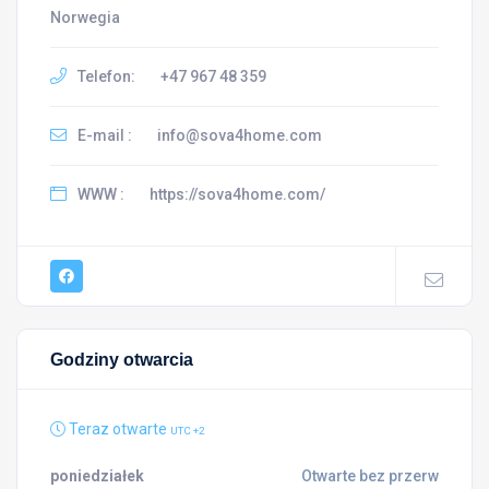
Norwegia
Telefon:
+47 967 48 359
E-mail :
info@sova4home.com
WWW :
https://sova4home.com/
Godziny otwarcia
Teraz otwarte
UTC +2
poniedziałek
Otwarte bez przerw