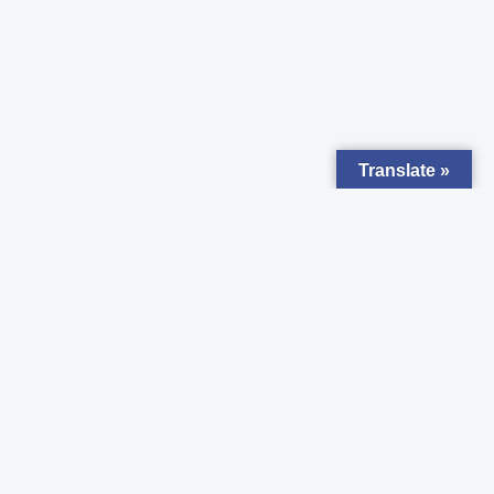
Translate »
Zapisz się do
Newsletter
Chcesz otrzymywać powiadomienia o nowych ogłoszeniach ?
Zgadzam się z
Polityką prywatności