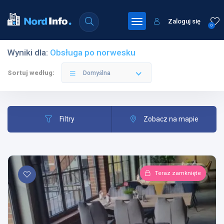
Zaloguj się
0
Wyniki dla:
Obsługa po norwesku
Sortuj według:
Domyślna
Filtry
Zobacz na mapie
Teraz zamknięte