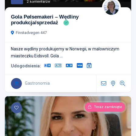
2 komentarze
Gola Pølsemakeri – Wędliny
produkcja/sprzedaż
Finstadvegen 447
Nasze wędliny produkujemy w Norwegii, w malowniczym
miasteczku Eidsvoll. Gola ...
Udogodnienia:
Gastronomia
Teraz zamknięte