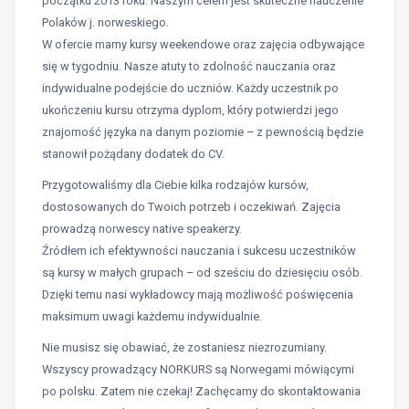
początku 2013 roku. Naszym celem jest skuteczne nauczenie
Polaków j. norweskiego.
W ofercie mamy kursy weekendowe oraz zajęcia odbywające
się w tygodniu. Nasze atuty to zdolność nauczania oraz
indywidualne podejście do uczniów. Każdy uczestnik po
ukończeniu kursu otrzyma dyplom, który potwierdzi jego
znajomość języka na danym poziomie – z pewnością będzie
stanowił pożądany dodatek do CV.
Przygotowaliśmy dla Ciebie kilka rodzajów kursów,
dostosowanych do Twoich potrzeb i oczekiwań. Zajęcia
prowadzą norwescy native speakerzy.
Źródłem ich efektywności nauczania i sukcesu uczestników
są kursy w małych grupach – od sześciu do dziesięciu osób.
Dzięki temu nasi wykładowcy mają możliwość poświęcenia
maksimum uwagi każdemu indywidualnie.
Nie musisz się obawiać, że zostaniesz niezrozumiany.
Wszyscy prowadzący NORKURS są Norwegami mówiącymi
po polsku. Zatem nie czekaj! Zachęcamy do skontaktowania