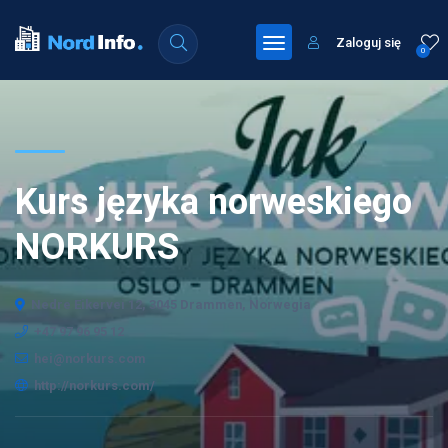
Zaloguj się
0
Kurs języka norweskiego
NORKURS
Nedre Eikervei 12, 3045 Drammen, Norwegia
+47 97 96 95 12
hei@norkurs.com
http://norkurs.com/