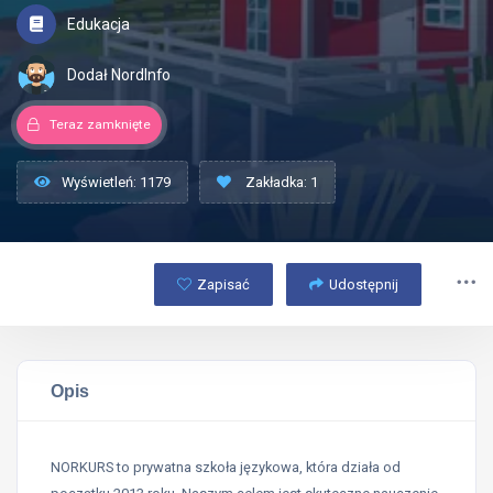
Edukacja
Dodał NordInfo
Teraz zamknięte
Wyświetleń: 1179
Zakładka: 1
Zapisać
Udostępnij
Opis
NORKURS to prywatna szkoła językowa, która działa od