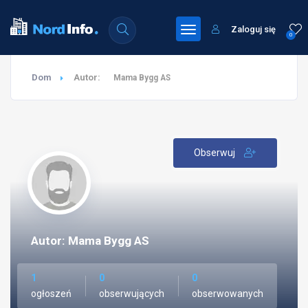
Zaloguj się
0
Dom
Autor:
Mama Bygg AS
Obserwuj
Autor: Mama Bygg AS
1
0
0
ogłoszeń
obserwujących
obserwowanych