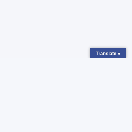
Translate »
Zapisz się do
Newsletter
Chcesz otrzymywać powiadomienia o nowych ogłoszeniach ?