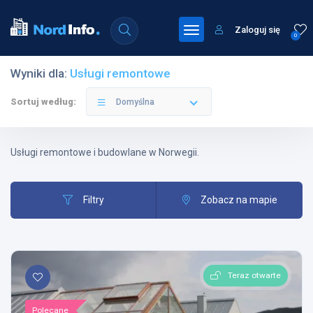
Zaloguj się
0
Wyniki dla:
Usługi remontowe
Sortuj według:
Domyślna
Usługi remontowe i budowlane w Norwegii.
Filtry
Zobacz na mapie
Teraz otwarte
Polecane