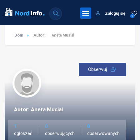
Zaloguj się
0
Dom
Autor:
Aneta Musial
Obserwuj
Autor: Aneta Musial
1
0
0
ogłoszeń
obserwujących
obserwowanych