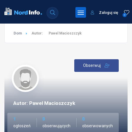
Zaloguj się
0
Dom
Autor:
Pawel Macioszczyk
Obserwuj
Autor: Pawel Macioszczyk
1
0
0
ogłoszeń
obserwujących
obserwowanych