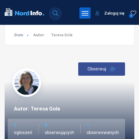
Zaloguj się
0
Dom
Autor:
Teresa Gola
Obserwuj
Autor: Teresa Gola
1
0
1
ogłoszeń
obserwujących
obserwowanych