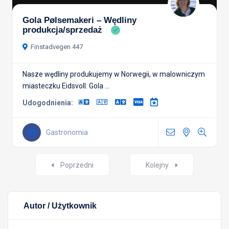
Gola Pølsemakeri – Wędliny
produkcja/sprzedaż
Finstadvegen 447
Nasze wędliny produkujemy w Norwegii, w malowniczym
miasteczku Eidsvoll. Gola ...
Udogodnienia:
Gastronomia
Nawigacja
Poprzedni
Kolejny
postów
Autor / Użytkownik