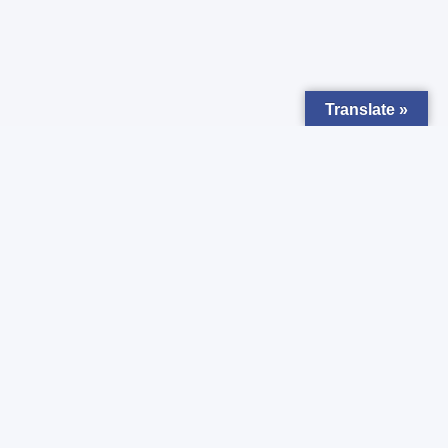
Translate »
Zapisz się do
Newsletter
Chcesz otrzymywać powiadomienia o nowych ogłoszeniach ?
Zgadzam się z
Polityką prywatności