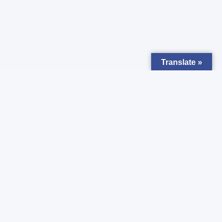
Translate »
Zapisz się do
Newsletter
Chcesz otrzymywać powiadomienia o nowych ogłoszeniach ?
Zgadzam się z
Polityką prywatności