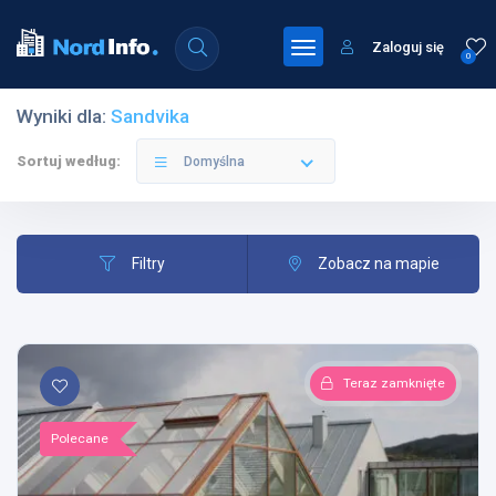
Zaloguj się
0
Wyniki dla:
Sandvika
Sortuj według:
Domyślna
Filtry
Zobacz na mapie
Teraz zamknięte
Polecane