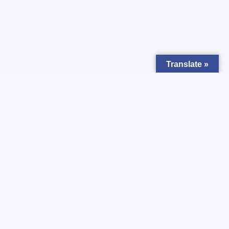
Translate »
Zapisz się do
Newsletter
Chcesz otrzymywać powiadomienia o nowych ogłoszeniach ?
Zgadzam się z
Polityką prywatności