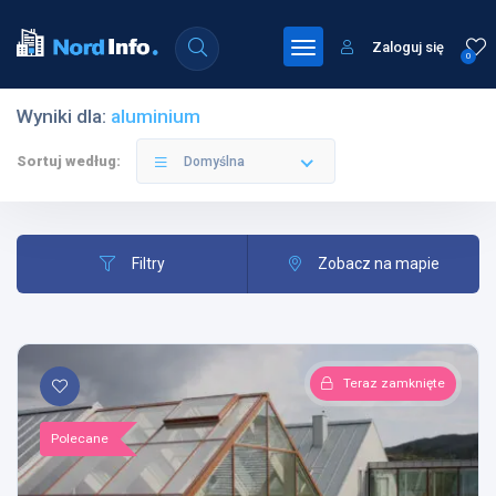
Zaloguj się
0
Wyniki dla:
aluminium
Sortuj według:
Domyślna
Filtry
Zobacz na mapie
Teraz zamknięte
Polecane