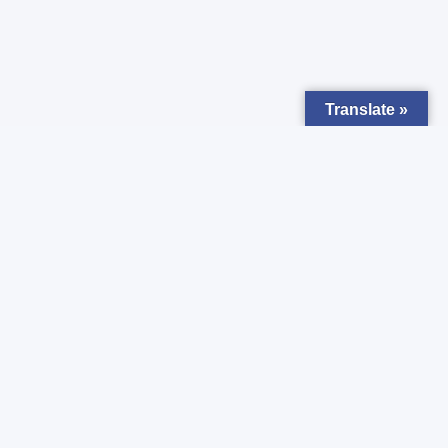
Translate »
Zapisz się do
Newsletter
Chcesz otrzymywać powiadomienia o nowych ogłoszeniach ?
Zgadzam się z
Polityką prywatności