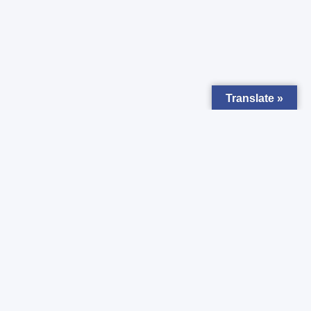
Translate »
Zapisz się do
Newsletter
Chcesz otrzymywać powiadomienia o nowych ogłoszeniach ?
Zgadzam się z
Polityką prywatności