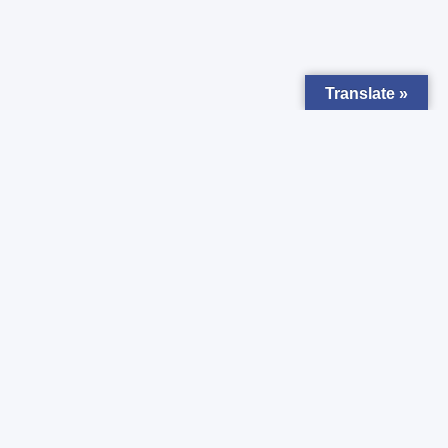
Translate »
Zapisz się do
Newsletter
Chcesz otrzymywać powiadomienia o nowych ogłoszeniach ?
Zgadzam się z
Polityką prywatności