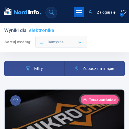
Zaloguj się
0
Wyniki dla:
elektronika
Sortuj według:
Domyślna
Filtry
Zobacz na mapie
Teraz zamknięte