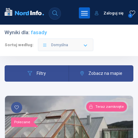
Zaloguj się
0
Wyniki dla:
fasady
Sortuj według:
Domyślna
Filtry
Zobacz na mapie
Teraz zamknięte
Polecane