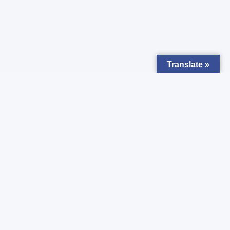
Translate »
Zapisz się do
Newsletter
Chcesz otrzymywać powiadomienia o nowych ogłoszeniach ?
Zgadzam się z
Polityką prywatności