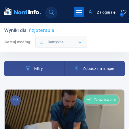
Zaloguj się
0
Wyniki dla:
fizjoterapia
Sortuj według:
Domyślna
Filtry
Zobacz na mapie
Teraz otwarte