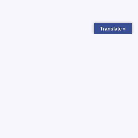
Translate »
Zapisz się do
Newsletter
Chcesz otrzymywać powiadomienia o nowych ogłoszeniach ?
Zgadzam się z
Polityką prywatności