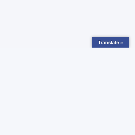
Translate »
Zapisz się do
Newsletter
Chcesz otrzymywać powiadomienia o nowych ogłoszeniach ?
Zgadzam się z
Polityką prywatności