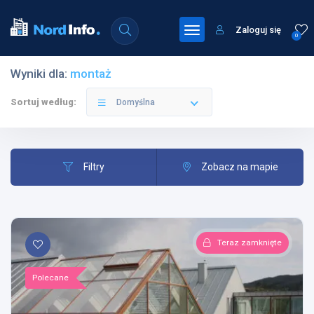
Zaloguj się
0
Wyniki dla:
montaż
Sortuj według:
Domyślna
Filtry
Zobacz na mapie
Teraz zamknięte
Polecane