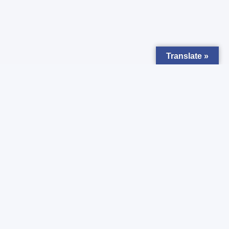
Translate »
Zapisz się do
Newsletter
Chcesz otrzymywać powiadomienia o nowych ogłoszeniach ?
Zgadzam się z
Polityką prywatności