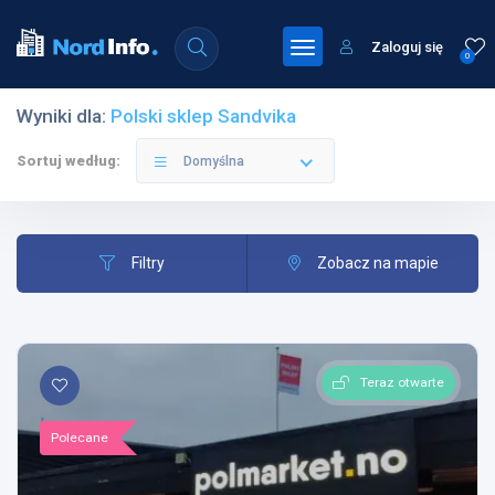
Zaloguj się
0
Wyniki dla:
Polski sklep Sandvika
Sortuj według:
Domyślna
Filtry
Zobacz na mapie
Teraz otwarte
Polecane