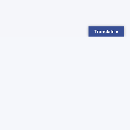
Translate »
Zapisz się do
Newsletter
Chcesz otrzymywać powiadomienia o nowych ogłoszeniach ?
Zgadzam się z
Polityką prywatności