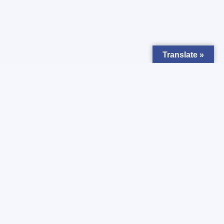
Translate »
Zapisz się do
Newsletter
Chcesz otrzymywać powiadomienia o nowych ogłoszeniach ?
Zgadzam się z
Polityką prywatności