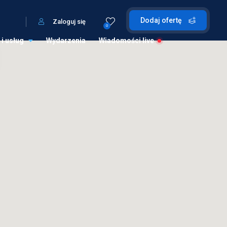
Dodaj ofertę
Zaloguj się
0
 i usług
Wydarzenia
Wiadomości live