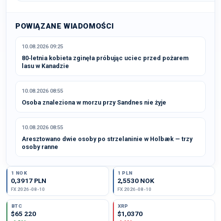
POWIĄZANE WIADOMOŚCI
10.08.2026 09:25
80‑letnia kobieta zginęła próbując uciec przed pożarem
lasu w Kanadzie
10.08.2026 08:55
Osoba znaleziona w morzu przy Sandnes nie żyje
10.08.2026 08:55
Aresztowano dwie osoby po strzelaninie w Holbæk — trzy
osoby ranne
1 NOK
1 PLN
0,3917 PLN
2,5530 NOK
FX 2026-08-10
FX 2026-08-10
BTC
XRP
$65 220
$1,0370