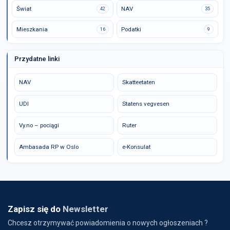
Świat
NAV
42
35
Mieszkania
Podatki
16
9
Przydatne linki
NAV
Skatteetaten
UDI
Statens vegvesen
Vy.no – pociągi
Ruter
Ambasada RP w Oslo
e-Konsulat
Zapisz się do
Newsletter
Chcesz otrzymywać powiadomienia o nowych ogłoszeniach ?