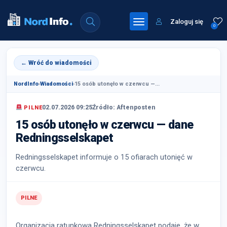
Zaloguj się
0
← Wróć do wiadomości
NordInfo
›
Wiadomości
›
15 osób utonęło w czerwcu —...
02.07.2026 09:25
Źródło: Aftenposten
PILNE
15 osób utonęło w czerwcu — dane
Redningsselskapet
Redningsselskapet informuje o 15 ofiarach utonięć w
czerwcu.
PILNE
Organizacja ratunkowa Redningsselskapet podaje, że w