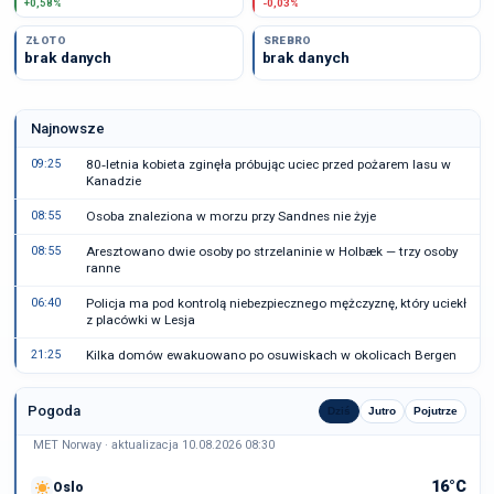
+0,58%
-0,03%
ZŁOTO
SREBRO
brak danych
brak danych
Najnowsze
09:25
80‑letnia kobieta zginęła próbując uciec przed pożarem lasu w
Kanadzie
08:55
Osoba znaleziona w morzu przy Sandnes nie żyje
08:55
Aresztowano dwie osoby po strzelaninie w Holbæk — trzy osoby
ranne
06:40
Policja ma pod kontrolą niebezpiecznego mężczyznę, który uciekł
z placówki w Lesja
21:25
Kilka domów ewakuowano po osuwiskach w okolicach Bergen
Pogoda
Dziś
Jutro
Pojutrze
MET Norway · aktualizacja 10.08.2026 08:30
16°C
Oslo