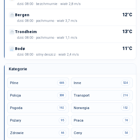
dziś 08:00 · bezchmurnie · wiatr 2,8 m/s
12°C
Bergen
dziś 08:00 · pochmurno · wiatr 3,7 m/s
13°C
Trondheim
dziś 08:00 · pochmurno · wiatr 1,1 m/s
11°C
Bodø
dziś 08:00 · silny deszcz · wiatr 2,4 m/s
Kategorie
Pilne
Inne
646
524
Policja
Transport
308
216
Pogoda
Norwegia
192
152
Pożary
Praca
95
74
Zdrowie
Ceny
66
54