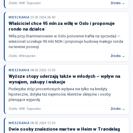
Źródło: NRK Toppsaker
Źródło →
MIESZKANIA
23.05.2026 06:40
Właściciel chce 95 mln za willę w Oslo i proponuje
rondo na działce
Willa przy Drammensveien w Oslo ponownie trafiła na sprzedaż —
właściciel oczekuje 95 mln NOK i proponuje budowę małego ronda
na terenie posesji.
Źródło: Aftenposten
Źródło →
MIESZKANIA
08.05.2026 13:30
Wyższe stopy uderzają także w młodych – wpływ na
wynajem, zakupy i wakacje
Podwyżka stóp procentowych wpływa nie tylko na kredyty
hipoteczne, dotyka też najemców, klientów sklepów i osoby
planujące wyjazdy.
Źródło: NRK Toppsaker
Źródło →
MIESZKANIA
08.05.2026 13:30
Dwie osoby znalezione martwe w Heim w Trøndelag