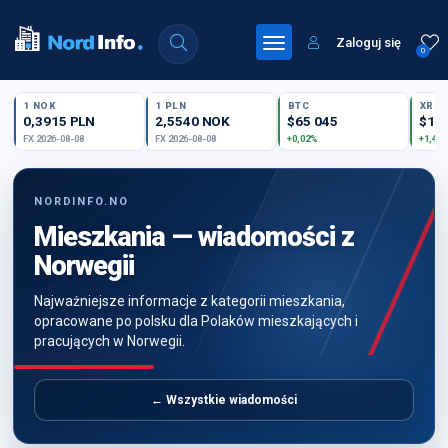
Zaloguj się
0
1 NOK
1 PLN
BTC
XRP
0,3915 PLN
2,5540 NOK
$65 045
$1,
FX 2026-08-08
FX 2026-08-08
+0,02%
+1,41
NORDINFO.NO
Mieszkania — wiadomości z
Norwegii
Najważniejsze informacje z kategorii mieszkania,
opracowane po polsku dla Polaków mieszkających i
pracujących w Norwegii.
← Wszystkie wiadomości