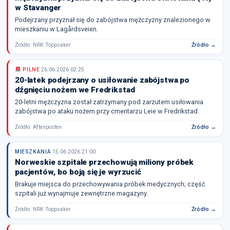
w Stavanger
Podejrzany przyznał się do zabójstwa mężczyzny znalezionego w
mieszkaniu w Lagårdsveien.
Źródło: NRK Toppsaker
Źródło →
PILNE
26.06.2026 02:25
20-latek podejrzany o usiłowanie zabójstwa po
dźgnięciu nożem we Fredrikstad
20-letni mężczyzna został zatrzymany pod zarzutem usiłowania
zabójstwa po ataku nożem przy cmentarzu Leie w Fredrikstad.
Źródło: Aftenposten
Źródło →
MIESZKANIA
15.06.2026 21:00
Norweskie szpitale przechowują miliony próbek
pacjentów, bo boją się je wyrzucić
Brakuje miejsca do przechowywania próbek medycznych; część
szpitali już wynajmuje zewnętrzne magazyny.
Źródło: NRK Toppsaker
Źródło →