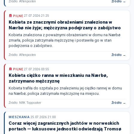
Źródło: Aftenposten
Źródło →
PILNE
27.07.2026 21:25
Kobieta ze znacznymi obrażeniami znaleziona w
Nærbø nie żyje; mężczyzna podejrzany o zabójstwo
Kobieta znaleziona z poważnymi obrażeniami w domu na Nærbø
zmarła, policja zatrzymała mężczyznę i postawiła go w stan
podejrzenia o zabójstwo.
Źródło: Aftenposten
Źródło →
PILNE
27.07.2026 03:55
Kobieta ciężko ranna w mieszkaniu na Nærbø,
zatrzymano mężczyznę
Kobieta trafiła do szpitala po znalezieniu jej ciężko rannej w domu
na Nærbø; policja zatrzymała mężczyznę na miejscu.
Źródło: NRK Toppsaker
Źródło →
MIESZKANIA
25.07.2026 21:00
Coraz więcej zagranicznych jachtów w norweskich
portach — luksusowe jednostki odwiedzają Tromsø