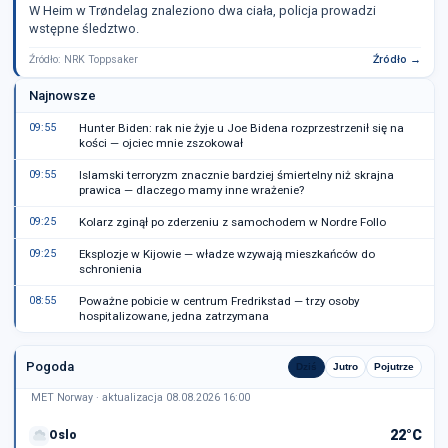
W Heim w Trøndelag znaleziono dwa ciała, policja prowadzi
wstępne śledztwo.
Źródło: NRK Toppsaker
Źródło →
Najnowsze
09:55
Hunter Biden: rak nie żyje u Joe Bidena rozprzestrzenił się na
kości — ojciec mnie zszokował
09:55
Islamski terroryzm znacznie bardziej śmiertelny niż skrajna
prawica — dlaczego mamy inne wrażenie?
09:25
Kolarz zginął po zderzeniu z samochodem w Nordre Follo
09:25
Eksplozje w Kijowie — władze wzywają mieszkańców do
schronienia
08:55
Poważne pobicie w centrum Fredrikstad — trzy osoby
hospitalizowane, jedna zatrzymana
Pogoda
Dziś
Jutro
Pojutrze
MET Norway · aktualizacja 08.08.2026 16:00
22°C
Oslo