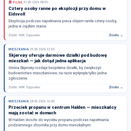
PILNE
31.05.2026 08:55
Cztery osoby ranne po eksplozji przy domu w
Eidsvoll
Eksplozja podczas napełniania pieca olejem raniła cztery osoby,
jedna w ciężkim stanie.
Źródło: NRK Toppsaker
Źródło →
MIESZKANIA
29.05.2026 13:30
Skjervøy oferuje darmowe działki pod budowę
mieszkań — jak dotąd jedna aplikacja
Gmina Skjervøy rozdaje bezpłatne działki, by zwiększyć
budownictwo mieszkaniowe; na razie wpłynęła tylko jedna
zgłoszenie.
Źródło: NRK Toppsaker
Źródło →
MIESZKANIA
28.05.2026 16:00
Przeciek propanu w centrum Halden — mieszkańcy
mają zostać w domach
W Halden doszło do wycieku propanu podczas napełniania
podziemnego zbiornika przy domu mieszkalnym.