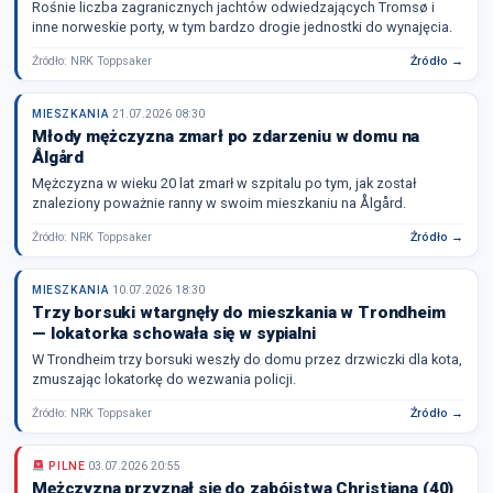
Rośnie liczba zagranicznych jachtów odwiedzających Tromsø i
inne norweskie porty, w tym bardzo drogie jednostki do wynajęcia.
Źródło: NRK Toppsaker
Źródło →
MIESZKANIA
21.07.2026 08:30
Młody mężczyzna zmarł po zdarzeniu w domu na
Ålgård
Mężczyzna w wieku 20 lat zmarł w szpitalu po tym, jak został
znaleziony poważnie ranny w swoim mieszkaniu na Ålgård.
Źródło: NRK Toppsaker
Źródło →
MIESZKANIA
10.07.2026 18:30
Trzy borsuki wtargnęły do mieszkania w Trondheim
— lokatorka schowała się w sypialni
W Trondheim trzy borsuki weszły do domu przez drzwiczki dla kota,
zmuszając lokatorkę do wezwania policji.
Źródło: NRK Toppsaker
Źródło →
PILNE
03.07.2026 20:55
Mężczyzna przyznał się do zabójstwa Christiana (40)