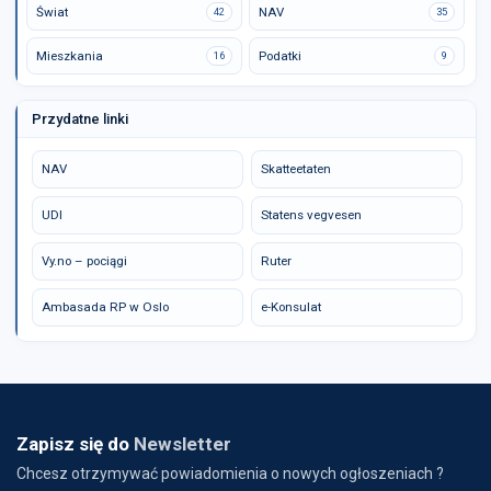
Świat
NAV
42
35
Mieszkania
Podatki
16
9
Przydatne linki
NAV
Skatteetaten
UDI
Statens vegvesen
Vy.no – pociągi
Ruter
Ambasada RP w Oslo
e-Konsulat
Zapisz się do
Newsletter
Chcesz otrzymywać powiadomienia o nowych ogłoszeniach ?