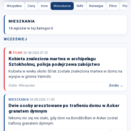
Wszystkie
Ceny
Inne
Mieszkania
NAV
Norwegia
Pilne
Podat
MIESZKANIA
16 wpisów w tej kategorii
WCZEŚNIEJ
PILNE
05.08.2026 07:25
Kobieta znaleziona martwa w archipelagu
Sztokholmu, policja podejrzewa zabójstwo
Kobieta w wieku około 50 lat została znaleziona martwa w domu na
wyspie w gminie Värmdö.
Źródło: Aftenposten
Źródło →
MIESZKANIA
04.08.2026 11:00
Dwie osoby aresztowane po trafieniu domu w Asker
granatem dymnym
Nikomu nic się nie stało, gdy dom na Bondibråten w Asker został
trafiony granatem dymnym.