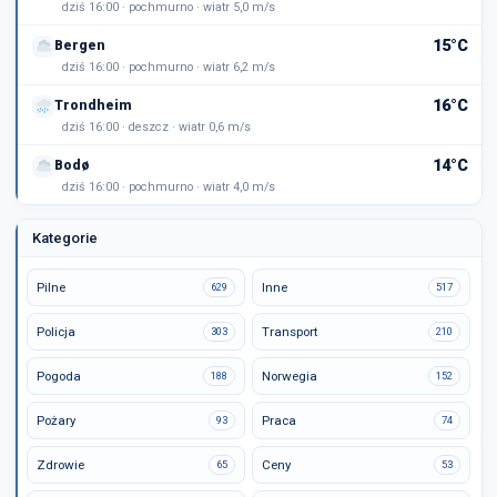
dziś 16:00 · pochmurno · wiatr 5,0 m/s
15°C
Bergen
dziś 16:00 · pochmurno · wiatr 6,2 m/s
16°C
Trondheim
dziś 16:00 · deszcz · wiatr 0,6 m/s
14°C
Bodø
dziś 16:00 · pochmurno · wiatr 4,0 m/s
Kategorie
Pilne
Inne
629
517
Policja
Transport
303
210
Pogoda
Norwegia
188
152
Pożary
Praca
93
74
Zdrowie
Ceny
65
53