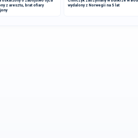
 oskarżony o zabójstwo ojca
Chińczyk zatrzymany w bunkrze w Bo
y z aresztu, brat ofiary
wydalony z Norwegii na 5 lat
jony