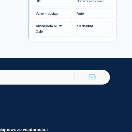
UDI
Statens vegvesen
Vy.no – pociągi
Ruter
Ambasada RP w
e-Konsulat
Oslo
Najnowsze wiadomości