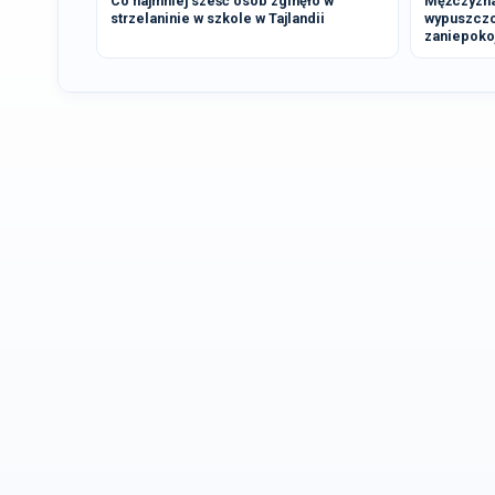
Co najmniej sześć osób zginęło w
Mężczyzna
strzelaninie w szkole w Tajlandii
wypuszczon
zaniepoko