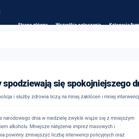
Strona główna
Wszystkie ogłoszenia
Kategorie firm
y spodziewają się spokojniejszego d
icja i służby zdrowia liczą na mniej zakłóceń i mniej interwencj
ie narodowego dnia w niedzielę zwykle wiąże się z mniejszym
ciem alkoholu. Mniejsze natężenie imprez masowych i
a powinny zmniejszyć liczbę interwencji policyjnych oraz