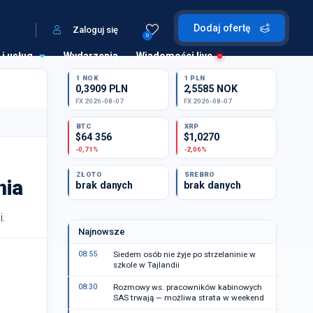
Dodaj ofertę
Zaloguj się
0
 i usług
Wydarzenia
Wiadomości live
1 NOK
1 PLN
0,3909 PLN
2,5585 NOK
FX 2026-08-07
FX 2026-08-07
BTC
XRP
$64 356
$1,0270
-0,71%
-2,06%
ZŁOTO
SREBRO
nia
brak danych
brak danych
i.
Najnowsze
08:55
Siedem osób nie żyje po strzelaninie w
szkole w Tajlandii
08:30
Rozmowy ws. pracowników kabinowych
SAS trwają — możliwa strata w weekend