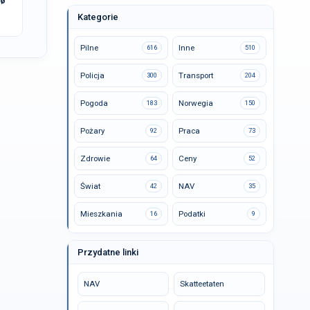
dø
Kategorie
Pilne
Inne
616
510
Policja
Transport
300
204
Pogoda
Norwegia
183
150
Pożary
Praca
92
73
Zdrowie
Ceny
64
52
Świat
NAV
42
35
Mieszkania
Podatki
16
9
Przydatne linki
NAV
Skatteetaten