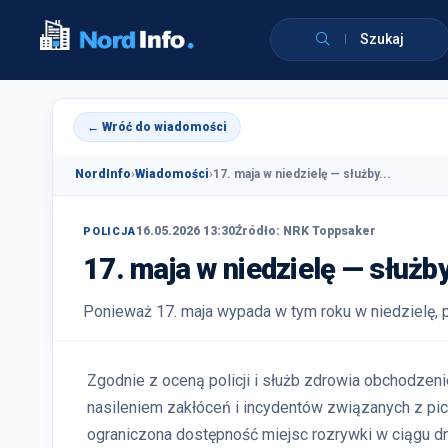
Szukaj
← Wróć do wiadomości
NordInfo
›
Wiadomości
›
17. maja w niedzielę — służby...
16.05.2026 13:30
Źródło: NRK Toppsaker
POLICJA
17. maja w niedzielę — służb
Ponieważ 17. maja wypada w tym roku w niedzielę, pol
Zgodnie z oceną policji i służb zdrowia obchodzen
nasileniem zakłóceń i incydentów związanych z pi
ograniczona dostępność miejsc rozrywki w ciągu dni