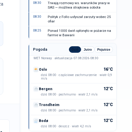
08:30
Trwają rozmowy ws. warunków pracy w
za
SAS — możliwa strajkowa sobota
08:30
Polityk z Follo usłyszał zarzuty wobec 25
ofiar
08:25
Ponad 1000 świń spłonęło w pożarze na
farmie w Bawarii
Pogoda
Dziś
Jutro
Pojutrze
MET Norway · aktualizacja 07.08.2026 08:30
16°C
Oslo
dziś 08:00 · częściowe zachmurzenie · wiatr 0,9
m/s
12°C
Bergen
dziś 08:00 · pochmurno · wiatr 2,1 m/s
12°C
Trondheim
dziś 08:00 · pochmurno · wiatr 2,1 m/s
12°C
Bodø
dziś 08:00 · deszcz · wiatr 4,2 m/s