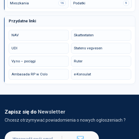
Mieszkania
Podatki
16
9
Przydatne linki
NAV
Skatteetaten
UDI
Statens vegvesen
Vy.no – pociągi
Ruter
Ambasada RP w Oslo
e-Konsulat
Zapisz się do
Newsletter
Chcesz otrzymywać powiadomienia o nowych ogłoszeniach ?