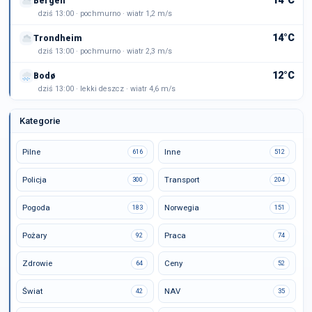
14°C
Bergen
dziś 13:00 · pochmurno · wiatr 1,2 m/s
14°C
Trondheim
dziś 13:00 · pochmurno · wiatr 2,3 m/s
12°C
Bodø
dziś 13:00 · lekki deszcz · wiatr 4,6 m/s
Kategorie
Pilne
Inne
616
512
Policja
Transport
300
204
Pogoda
Norwegia
183
151
Pożary
Praca
92
74
Zdrowie
Ceny
64
52
Świat
NAV
42
35