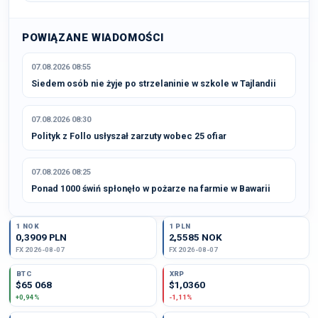
POWIĄZANE WIADOMOŚCI
07.08.2026 08:55
Siedem osób nie żyje po strzelaninie w szkole w Tajlandii
07.08.2026 08:30
Polityk z Follo usłyszał zarzuty wobec 25 ofiar
07.08.2026 08:25
Ponad 1000 świń spłonęło w pożarze na farmie w Bawarii
1 NOK
1 PLN
0,3909 PLN
2,5585 NOK
FX 2026-08-07
FX 2026-08-07
BTC
XRP
$65 068
$1,0360
+0,94%
-1,11%