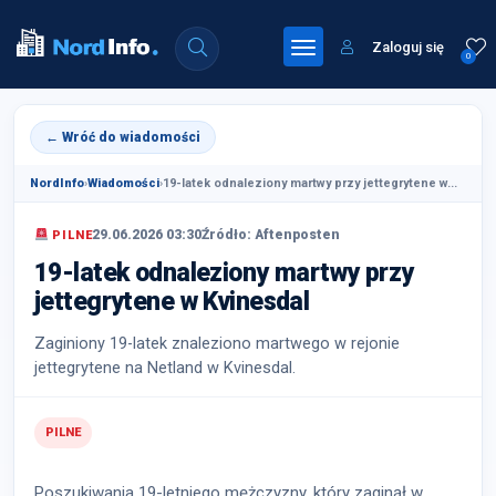
Zaloguj się
0
← Wróć do wiadomości
NordInfo
›
Wiadomości
›
19-latek odnaleziony martwy przy jettegrytene w...
29.06.2026 03:30
Źródło: Aftenposten
PILNE
19-latek odnaleziony martwy przy
jettegrytene w Kvinesdal
Zaginiony 19-latek znaleziono martwego w rejonie
jettegrytene na Netland w Kvinesdal.
PILNE
Poszukiwania 19-letniego mężczyzny, który zaginął w