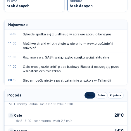
ZŁOTO
SREBRO
brak danych
brak danych
Najnowsze
13:30
Søreide spotka się z Listhaug w sprawie sporu o benzynę
11:00
Możliwe strajki w lotnictwie w sierpniu — ryzyko opóźnień i
odwołań
11:00
Rozmowy ws. SAS trwają, ryzyko strajku wciąż aktualne
11:00
Oslo chce „zazielenić” place budowy. Eksperci ostrzegają przed
wzrostem cen mieszkań
08:55
Siedem osób nie żyje po strzelaninie w szkole w Tajlandii
Pogoda
Dziś
Jutro
Pojutrze
MET Norway · aktualizacja 07.08.2026 13:30
20°C
Oslo
dziś 13:00 · pochmurno · wiatr 2,6 m/s