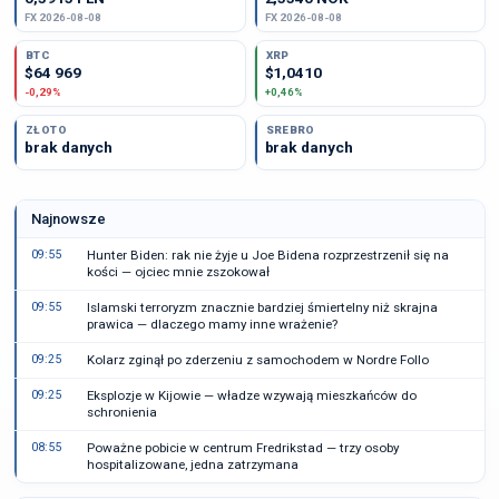
FX 2026-08-08
FX 2026-08-08
BTC
XRP
$64 969
$1,0410
-0,29%
+0,46%
ZŁOTO
SREBRO
brak danych
brak danych
Najnowsze
09:55
Hunter Biden: rak nie żyje u Joe Bidena rozprzestrzenił się na
kości — ojciec mnie zszokował
09:55
Islamski terroryzm znacznie bardziej śmiertelny niż skrajna
prawica — dlaczego mamy inne wrażenie?
09:25
Kolarz zginął po zderzeniu z samochodem w Nordre Follo
09:25
Eksplozje w Kijowie — władze wzywają mieszkańców do
schronienia
08:55
Poważne pobicie w centrum Fredrikstad — trzy osoby
hospitalizowane, jedna zatrzymana