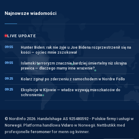
Najnowsze wiadomości
LIVE UPDATE
09:55
Hunter Biden: rak nie żyje u Joe Bidena rozprzestrzenił się na
kości — ojciec mnie zszokował
09:55
Islamski terroryzm znacznie bardziej śmiertelny niż skrajna
prawica — dlaczego mamy inne wrażenie?
09:25
Kolarz zginął po zderzeniu z samochodem w Nordre Follo
09:25
Eksplozje w Kijowie — władze wzywają mieszkańców do
schronienia
© NordInfo 2026. Handelshage AS 925480592 - Polskie firmy i usługi w
Norwegii.
Platforma handlowa
Vidaro
w Norwegii. Nettbutikk med
profesjonelle
feromoner
for menn og kvinner.