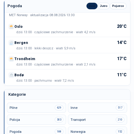
Pogoda
Dziś
Jutro
Pojutrze
MET Norway · aktualizacja 08.08.2026 13:30
20°C
Oslo
dziś 13:00 · częściowe zachmurzenie · wiatr 4,2 m/s
14°C
Bergen
dziś 13:00 · lekki deszcz · wiatr 5,9 m/s
17°C
Trondheim
dziś 13:00 · częściowe zachmurzenie · wiatr 2,1 m/s
11°C
Bodø
dziś 13:00 · pochmurno · wiatr 7,2 m/s
Kategorie
Pilne
Inne
629
517
Policja
Transport
303
210
Pogoda
Norwegia
188
152