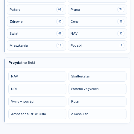
Pożary
Praca
93
74
Zdrowie
Ceny
65
53
Świat
NAV
42
35
Mieszkania
Podatki
16
9
Przydatne linki
NAV
Skatteetaten
UDI
Statens vegvesen
Vy.no – pociągi
Ruter
Ambasada RP w Oslo
e-Konsulat