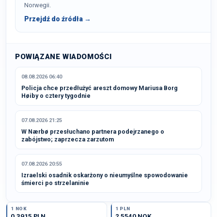
Norwegii.
Przejdź do źródła →
POWIĄZANE WIADOMOŚCI
08.08.2026 06:40
Policja chce przedłużyć areszt domowy Mariusa Borg
Høiby o cztery tygodnie
07.08.2026 21:25
W Nærbø przesłuchano partnera podejrzanego o
zabójstwo; zaprzecza zarzutom
07.08.2026 20:55
Izraelski osadnik oskarżony o nieumyślne spowodowanie
śmierci po strzelaninie
1 NOK
1 PLN
0,3915 PLN
2,5540 NOK