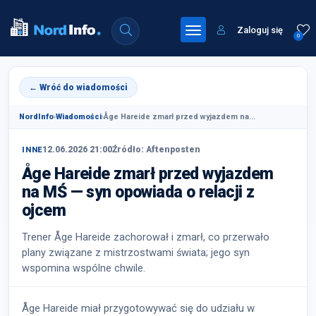
Zaloguj się
0
← Wróć do wiadomości
NordInfo
›
Wiadomości
›
Åge Hareide zmarł przed wyjazdem na...
12.06.2026 21:00
Źródło: Aftenposten
INNE
Åge Hareide zmarł przed wyjazdem
na MŚ — syn opowiada o relacji z
ojcem
Trener Åge Hareide zachorował i zmarł, co przerwało
plany związane z mistrzostwami świata; jego syn
wspomina wspólne chwile.
Åge Hareide miał przygotowywać się do udziału w