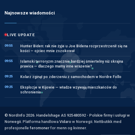
Najnowsze wiadomości
LIVE UPDATE
09:55
Hunter Biden: rak nie żyje u Joe Bidena rozprzestrzenił się na
kości — ojciec mnie zszokował
09:55
Islamski terroryzm znacznie bardziej śmiertelny niż skrajna
prawica — dlaczego mamy inne wrażenie?
09:25
Kolarz zginął po zderzeniu z samochodem w Nordre Follo
09:25
Eksplozje w Kijowie — władze wzywają mieszkańców do
schronienia
© NordInfo 2026. Handelshage AS 925480592 - Polskie firmy i usługi w
Norwegii.
Platforma handlowa
Vidaro
w Norwegii. Nettbutikk med
profesjonelle
feromoner
for menn og kvinner.