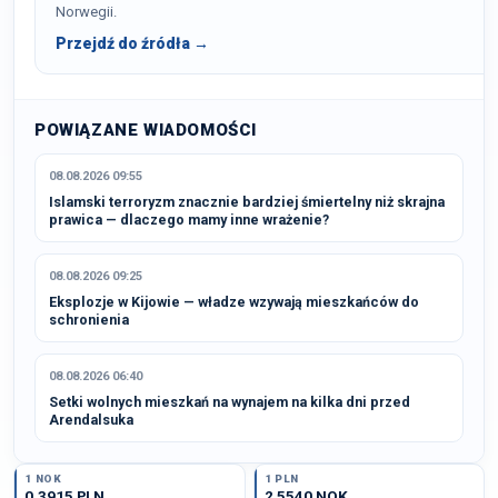
Norwegii.
Przejdź do źródła →
POWIĄZANE WIADOMOŚCI
08.08.2026 09:55
Islamski terroryzm znacznie bardziej śmiertelny niż skrajna
prawica — dlaczego mamy inne wrażenie?
08.08.2026 09:25
Eksplozje w Kijowie — władze wzywają mieszkańców do
schronienia
08.08.2026 06:40
Setki wolnych mieszkań na wynajem na kilka dni przed
Arendalsuka
1 NOK
1 PLN
0,3915 PLN
2,5540 NOK