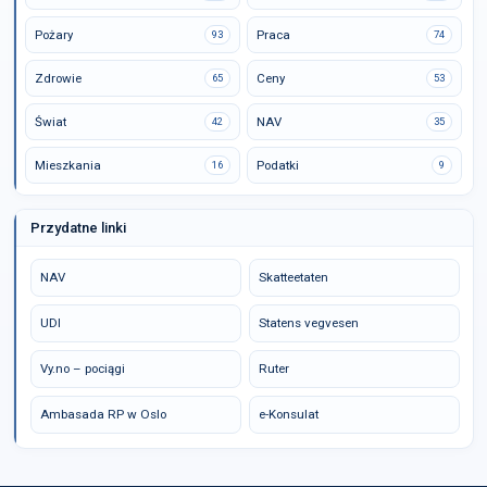
Pożary
Praca
93
74
Zdrowie
Ceny
65
53
Świat
NAV
42
35
Mieszkania
Podatki
16
9
Przydatne linki
NAV
Skatteetaten
UDI
Statens vegvesen
Vy.no – pociągi
Ruter
Ambasada RP w Oslo
e-Konsulat