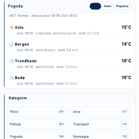
Pogoda
Dziś
Jutro
Pojutrze
MET Norway · aktualizacja 08.08.2026 08:30
15°C
Oslo
dziś 08:00 · częściowe zachmurzenie · wiatr 2,7 m/s
14°C
Bergen
dziś 08:00 · silny deszcz · wiatr 5,4 m/s
10°C
Trondheim
dziś 08:00 · pochmurno · wiatr 1,0 m/s
10°C
Bodø
dziś 08:00 · pochmurno · wiatr 2,7 m/s
Kategorie
Pilne
Inne
629
517
Policja
Transport
303
210
Pogoda
Norwegia
188
152