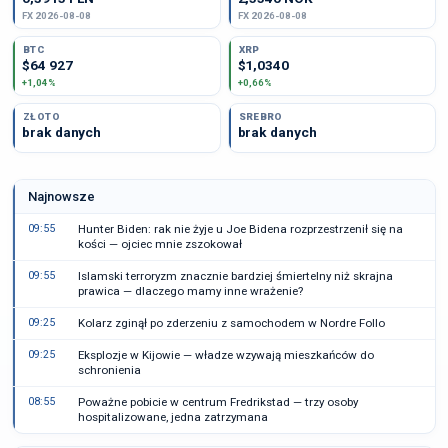
FX 2026-08-08
FX 2026-08-08
BTC
XRP
$64 927
$1,0340
+1,04%
+0,66%
ZŁOTO
SREBRO
brak danych
brak danych
Najnowsze
09:55
Hunter Biden: rak nie żyje u Joe Bidena rozprzestrzenił się na
kości — ojciec mnie zszokował
09:55
Islamski terroryzm znacznie bardziej śmiertelny niż skrajna
prawica — dlaczego mamy inne wrażenie?
09:25
Kolarz zginął po zderzeniu z samochodem w Nordre Follo
09:25
Eksplozje w Kijowie — władze wzywają mieszkańców do
schronienia
08:55
Poważne pobicie w centrum Fredrikstad — trzy osoby
hospitalizowane, jedna zatrzymana