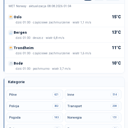
MET Norway · aktualizacja 08.08.2026 01:04
15°C
Oslo
dziś 01:00 · częściowe zachmurzenie · wiatr 1,1 m/s
13°C
Bergen
dziś 01:00 · deszcz · wiatr 6,8 m/s
11°C
Trondheim
dziś 01:00 · częściowe zachmurzenie · wiatr 1,6 m/s
10°C
Bodø
dziś 01:00 · pochmurno · wiatr 3,7 m/s
Kategorie
Pilne
Inne
621
514
Policja
Transport
302
208
Pogoda
Norwegia
183
151