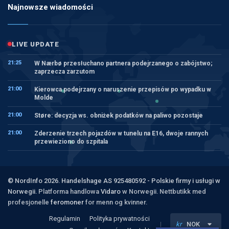
Najnowsze wiadomości
LIVE UPDATE
21:25
W Nærbø przesłuchano partnera podejrzanego o zabójstwo;
zaprzecza zarzutom
21:00
Kierowca podejrzany o naruszenie przepisów po wypadku w
Molde
21:00
Støre: decyzja ws. obniżek podatków na paliwo pozostaje
21:00
Zderzenie trzech pojazdów w tunelu na E16, dwoje rannych
przewieziono do szpitala
© NordInfo 2026. Handelshage AS 925480592 - Polskie firmy i usługi w
Norwegii.
Platforma handlowa
Vidaro
w Norwegii. Nettbutikk med
profesjonelle
feromoner
for menn og kvinner.
Regulamin
Polityka prywatności
kr
NOK