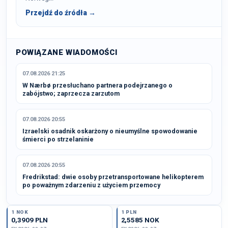
Przejdź do źródła →
POWIĄZANE WIADOMOŚCI
07.08.2026 21:25
W Nærbø przesłuchano partnera podejrzanego o
zabójstwo; zaprzecza zarzutom
07.08.2026 20:55
Izraelski osadnik oskarżony o nieumyślne spowodowanie
śmierci po strzelaninie
07.08.2026 20:55
Fredrikstad: dwie osoby przetransportowane helikopterem
po poważnym zdarzeniu z użyciem przemocy
1 NOK
1 PLN
0,3909 PLN
2,5585 NOK