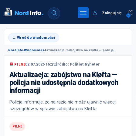
Zaloguj się
0
← Wróć do wiadomości
NordInfo
›
Wiadomości
›
Aktualizacja: zabójstwo na Kløfta — policja...
02.07.2026 16:25
Źródło: Politiet Nyheter
PILNE
Aktualizacja: zabójstwo na Kløfta —
policja nie udostępnia dodatkowych
informacji
Policja informuje, że na razie nie może ujawnić więcej
szczegółów w sprawie zabójstwa na Kløfta.
PILNE