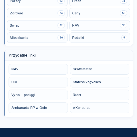
Pożary
Praca
92
74
Zdrowie
Ceny
64
53
Świat
NAV
42
35
Mieszkania
Podatki
16
9
Przydatne linki
NAV
Skatteetaten
UDI
Statens vegvesen
Vy.no – pociągi
Ruter
Ambasada RP w Oslo
e-Konsulat