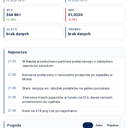
FX 2026-08-07
FX 2026-08-07
BTC
XRP
$64 861
$1,0230
+1,10%
-0,74%
ZŁOTO
SREBRO
brak danych
brak danych
Najnowsze
21:25
W Nærbø przesłuchano partnera podejrzanego o zabójstwo;
zaprzecza zarzutom
21:00
Kierowca podejrzany o naruszenie przepisów po wypadku w
Molde
21:00
Støre: decyzja ws. obniżek podatków na paliwo pozostaje
21:00
Zderzenie trzech pojazdów w tunelu na E16, dwoje rannych
przewieziono do szpitala
21:00
Korki na E18 przy Lier po najechaniu
Pogoda
Dziś
Jutro
Pojutrze