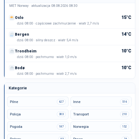
MET Norway · aktualizacja 08.08.2026 08:30
15°C
Oslo
dziś 08:00 · częściowe zachmurzenie · wiatr 2,7 m/s
14°C
Bergen
dziś 08:00 · silny deszcz · wiatr 5,4 m/s
10°C
Trondheim
dziś 08:00 · pochmurno · wiatr 1,0 m/s
10°C
Bodø
dziś 08:00 · pochmurno · wiatr 2,7 m/s
Kategorie
Pilne
Inne
627
516
Policja
Transport
303
210
Pogoda
Norwegia
187
152
93
74