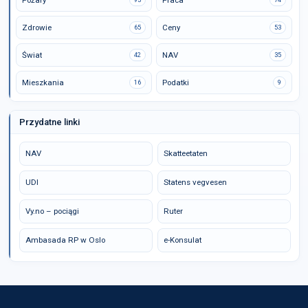
Pożary
Praca
Zdrowie
Ceny
65
53
Świat
NAV
42
35
Mieszkania
Podatki
16
9
Przydatne linki
NAV
Skatteetaten
UDI
Statens vegvesen
Vy.no – pociągi
Ruter
Ambasada RP w Oslo
e-Konsulat