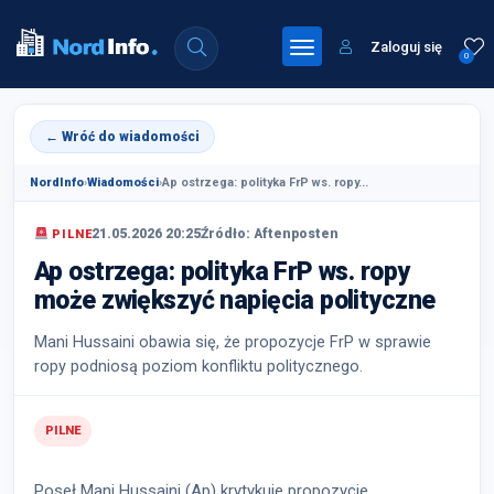
Zaloguj się
0
← Wróć do wiadomości
NordInfo
›
Wiadomości
›
Ap ostrzega: polityka FrP ws. ropy...
21.05.2026 20:25
Źródło: Aftenposten
PILNE
Ap ostrzega: polityka FrP ws. ropy
może zwiększyć napięcia polityczne
Mani Hussaini obawia się, że propozycje FrP w sprawie
ropy podniosą poziom konfliktu politycznego.
PILNE
Poseł Mani Hussaini (Ap) krytykuje propozycje