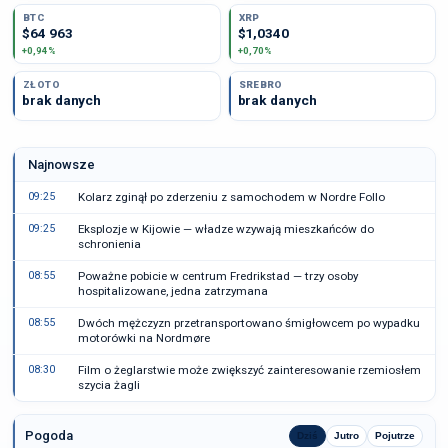
BTC
XRP
$64 963
$1,0340
+0,94%
+0,70%
ZŁOTO
SREBRO
brak danych
brak danych
Najnowsze
09:25
Kolarz zginął po zderzeniu z samochodem w Nordre Follo
09:25
Eksplozje w Kijowie — władze wzywają mieszkańców do
schronienia
08:55
Poważne pobicie w centrum Fredrikstad — trzy osoby
hospitalizowane, jedna zatrzymana
08:55
Dwóch mężczyzn przetransportowano śmigłowcem po wypadku
motorówki na Nordmøre
08:30
Film o żeglarstwie może zwiększyć zainteresowanie rzemiosłem
szycia żagli
Pogoda
Dziś
Jutro
Pojutrze