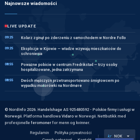
Najnowsze wiadomości
LIVE UPDATE
09:25
Kolarz zginął po zderzeniu z samochodem w Nordre Follo
09:25
Eksplozje w Kijowie — władze wzywają mieszkańców do
schronienia
08:55
Poważne pobicie w centrum Fredrikstad — trzy osoby
hospitalizowane, jedna zatrzymana
08:55
Dwóch mężczyzn przetransportowano śmigłowcem po
wypadku motorówki na Nordmøre
© NordInfo 2026. Handelshage AS 925480592 - Polskie firmy i usługi w
Norwegii.
Platforma handlowa
Vidaro
w Norwegii. Nettbutikk med
profesjonelle
feromoner
for menn og kvinner.
Regulamin
Polityka prywatności
kr
NOK
Cennik ogłoszeń
Kontakt