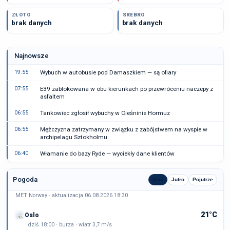
ZŁOTO
SREBRO
brak danych
brak danych
Najnowsze
19:55
Wybuch w autobusie pod Damaszkiem — są ofiary
07:55
E39 zablokowana w obu kierunkach po przewróceniu naczepy z
asfaltem
06:55
Tankowiec zgłosił wybuchy w Cieśninie Hormuz
06:55
Mężczyzna zatrzymany w związku z zabójstwem na wyspie w
archipelagu Sztokholmu
06:40
Włamanie do bazy Ryde — wyciekły dane klientów
Pogoda
Dziś
Jutro
Pojutrze
MET Norway · aktualizacja 06.08.2026 18:30
21°C
Oslo
dziś 18:00 · burza · wiatr 3,7 m/s