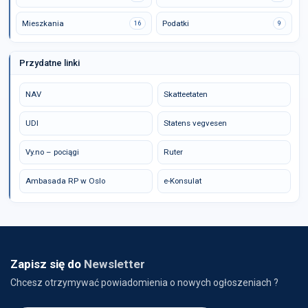
Mieszkania
Podatki
16
9
Przydatne linki
NAV
Skatteetaten
UDI
Statens vegvesen
Vy.no – pociągi
Ruter
Ambasada RP w Oslo
e-Konsulat
Zapisz się do
Newsletter
Chcesz otrzymywać powiadomienia o nowych ogłoszeniach ?