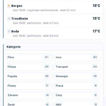
15°C
Bergen
dziś 18:00 · częściowe zachmurzenie · wiatr 6,1 m/s
15°C
Trondheim
dziś 18:00 · pochmurno · wiatr 6,7 m/s
17°C
Bodø
dziś 18:00 · pochmurno · wiatr 0,4 m/s
Kategorie
Pilne
Inne
611
505
Policja
Transport
299
204
Pogoda
Norwegia
180
150
Pożary
Praca
91
69
Zdrowie
Ceny
64
52
Świat
NAV
42
35