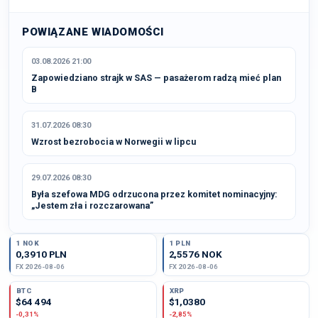
POWIĄZANE WIADOMOŚCI
03.08.2026 21:00
Zapowiedziano strajk w SAS — pasażerom radzą mieć plan
B
31.07.2026 08:30
Wzrost bezrobocia w Norwegii w lipcu
29.07.2026 08:30
Była szefowa MDG odrzucona przez komitet nominacyjny:
„Jestem zła i rozczarowana”
1 NOK
1 PLN
0,3910 PLN
2,5576 NOK
FX 2026-08-06
FX 2026-08-06
BTC
XRP
$64 494
$1,0380
-0,31%
-2,85%