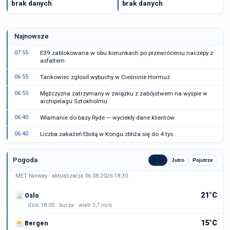
brak danych
brak danych
Najnowsze
07:55
E39 zablokowana w obu kierunkach po przewróceniu naczepy z
asfaltem
06:55
Tankowiec zgłosił wybuchy w Cieśninie Hormuz
06:55
Mężczyzna zatrzymany w związku z zabójstwem na wyspie w
archipelagu Sztokholmu
06:40
Włamanie do bazy Ryde — wyciekły dane klientów
06:40
Liczba zakażeń Ebolą w Kongu zbliża się do 4 tys.
Pogoda
Dziś
Jutro
Pojutrze
MET Norway · aktualizacja 06.08.2026 18:30
21°C
Oslo
dziś 18:00 · burza · wiatr 3,7 m/s
15°C
Bergen