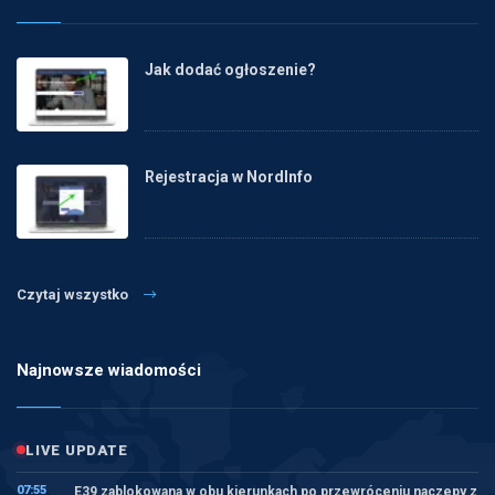
Jak dodać ogłoszenie?
Rejestracja w NordInfo
Czytaj wszystko
Najnowsze wiadomości
LIVE UPDATE
07:55
E39 zablokowana w obu kierunkach po przewróceniu naczepy z