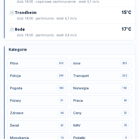
dziś 18:00 · częściowe zachmurzenie · wiatr 6,1 m/s
15°C
Trondheim
dziś 18:00 · pochmurno · wiatr 6,7 m/s
17°C
Bodø
dziś 18:00 · pochmurno · wiatr 0,4 m/s
Kategorie
Pilne
Inne
610
505
Policja
Transport
299
203
Pogoda
Norwegia
180
150
Pożary
Praca
91
69
Zdrowie
Ceny
64
52
Świat
NAV
42
35
Mieszkania
Podatki
16
9