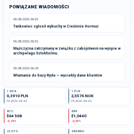
POWIĄZANE WIADOMOŚCI
06.08.2026 06:55
Tankowiec zgłosił wybuchy w Cieśninie Hormuz
06.08.2026 06:55
Mężczyzna zatrzymany w związku z zabójstwem na wyspie w
archipelagu Sztokholmu
06.08.2026 06:40
Włamanie do bazy Ryde — wyciekły dane klientów
1 NOK
1 PLN
0,3910 PLN
2,5576 NOK
FX 2026-08-06
FX 2026-08-06
BTC
XRP
$64 568
$1,0440
-0,18%
-2,20%
ZŁOTO
SREBRO