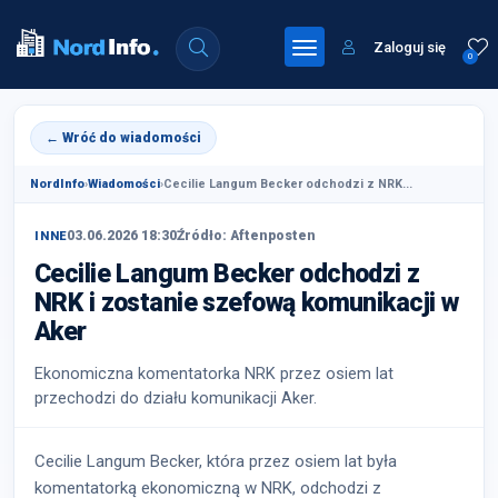
Zaloguj się
0
← Wróć do wiadomości
NordInfo
›
Wiadomości
›
Cecilie Langum Becker odchodzi z NRK...
03.06.2026 18:30
Źródło: Aftenposten
INNE
Cecilie Langum Becker odchodzi z
NRK i zostanie szefową komunikacji w
Aker
Ekonomiczna komentatorka NRK przez osiem lat
przechodzi do działu komunikacji Aker.
Cecilie Langum Becker, która przez osiem lat była
komentatorką ekonomiczną w NRK, odchodzi z