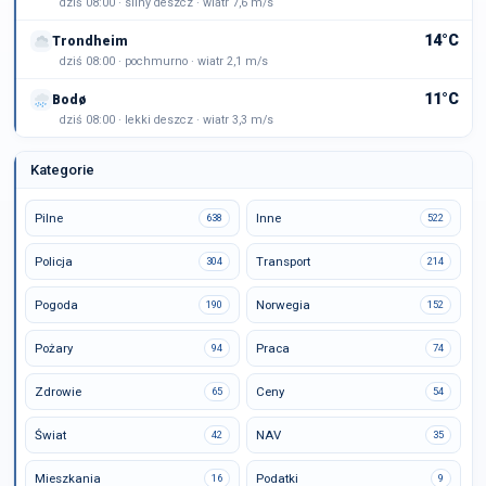
dziś 08:00 · silny deszcz · wiatr 7,6 m/s
14°C
Trondheim
dziś 08:00 · pochmurno · wiatr 2,1 m/s
11°C
Bodø
dziś 08:00 · lekki deszcz · wiatr 3,3 m/s
Kategorie
Pilne
Inne
638
522
Policja
Transport
304
214
Pogoda
Norwegia
190
152
Pożary
Praca
94
74
Zdrowie
Ceny
65
54
Świat
NAV
42
35
Mieszkania
Podatki
16
9