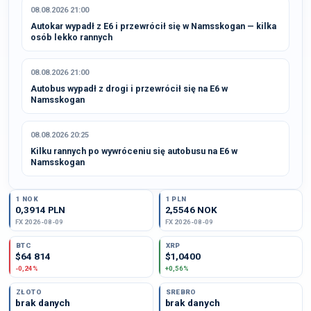
08.08.2026 21:00
Autokar wypadł z E6 i przewrócił się w Namsskogan — kilka
osób lekko rannych
08.08.2026 21:00
Autobus wypadł z drogi i przewrócił się na E6 w
Namsskogan
08.08.2026 20:25
Kilku rannych po wywróceniu się autobusu na E6 w
Namsskogan
1 NOK
1 PLN
0,3914 PLN
2,5546 NOK
FX 2026-08-09
FX 2026-08-09
BTC
XRP
$64 814
$1,0400
-0,24%
+0,56%
ZŁOTO
SREBRO
brak danych
brak danych