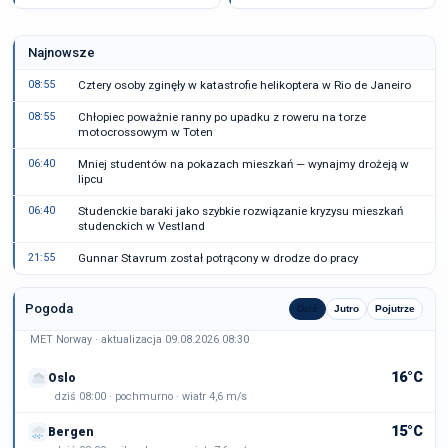
Najnowsze
08:55
Cztery osoby zginęły w katastrofie helikoptera w Rio de Janeiro
08:55
Chłopiec poważnie ranny po upadku z roweru na torze
motocrossowym w Toten
06:40
Mniej studentów na pokazach mieszkań — wynajmy drożeją w
lipcu
06:40
Studenckie baraki jako szybkie rozwiązanie kryzysu mieszkań
studenckich w Vestland
21:55
Gunnar Stavrum został potrącony w drodze do pracy
Pogoda
Dziś
Jutro
Pojutrze
MET Norway · aktualizacja 09.08.2026 08:30
16°C
Oslo
dziś 08:00 · pochmurno · wiatr 4,6 m/s
15°C
Bergen