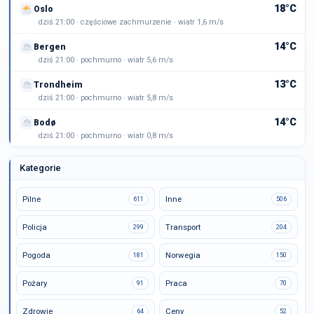
18°C
Oslo
dziś 21:00 · częściowe zachmurzenie · wiatr 1,6 m/s
14°C
Bergen
dziś 21:00 · pochmurno · wiatr 5,6 m/s
13°C
Trondheim
dziś 21:00 · pochmurno · wiatr 5,8 m/s
14°C
Bodø
dziś 21:00 · pochmurno · wiatr 0,8 m/s
Kategorie
Pilne
Inne
611
506
Policja
Transport
299
204
Pogoda
Norwegia
181
150
Pożary
Praca
91
70
Zdrowie
Ceny
64
52