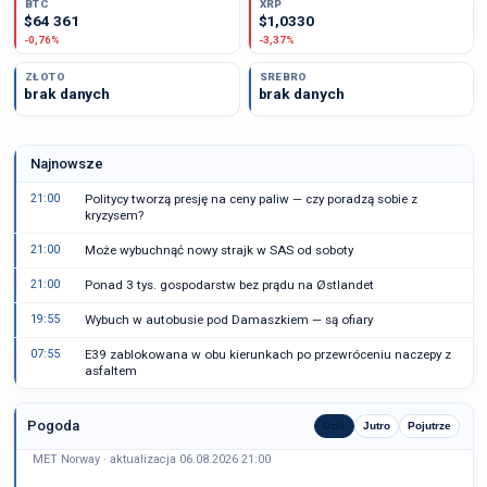
BTC
XRP
$64 361
$1,0330
-0,76%
-3,37%
ZŁOTO
SREBRO
brak danych
brak danych
Najnowsze
21:00
Politycy tworzą presję na ceny paliw — czy poradzą sobie z
kryzysem?
21:00
Może wybuchnąć nowy strajk w SAS od soboty
21:00
Ponad 3 tys. gospodarstw bez prądu na Østlandet
19:55
Wybuch w autobusie pod Damaszkiem — są ofiary
07:55
E39 zablokowana w obu kierunkach po przewróceniu naczepy z
asfaltem
Pogoda
Dziś
Jutro
Pojutrze
MET Norway · aktualizacja 06.08.2026 21:00