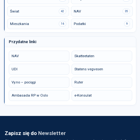
Świat
NAV
42
35
Mieszkania
Podatki
16
9
Przydatne linki
NAV
Skatteetaten
UDI
Statens vegvesen
Vy.no – pociągi
Ruter
Ambasada RP w Oslo
e-Konsulat
Zapisz się do
Newsletter