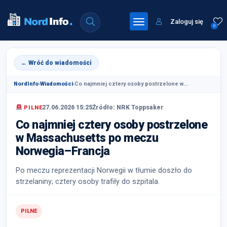
Zaloguj się
0
← Wróć do wiadomości
NordInfo
›
Wiadomości
›
Co najmniej cztery osoby postrzelone w...
27.06.2026 15:25
Źródło: NRK Toppsaker
PILNE
Co najmniej cztery osoby postrzelone
w Massachusetts po meczu
Norwegia–Francja
Po meczu reprezentacji Norwegii w tłumie doszło do
strzelaniny; cztery osoby trafiły do szpitala.
PILNE