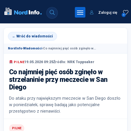
Zaloguj się
0
← Wróć do wiadomości
NordInfo
›
Wiadomości
›
Co najmniej pięć osób zginęło w...
19.05.2026 09:25
Źródło: NRK Toppsaker
PILNE
Co najmniej pięć osób zginęło w
strzelaninie przy meczecie w San
Diego
Do ataku przy największym meczecie w San Diego doszło
w poniedziałek; sprawę badają jako potencjalne
przestępstwo z nienawiści.
PILNE