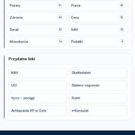
Pożary
Praca
91
69
Zdrowie
Ceny
64
52
Świat
NAV
42
35
Mieszkania
Podatki
16
9
Przydatne linki
NAV
Skatteetaten
UDI
Statens vegvesen
Vy.no – pociągi
Ruter
Ambasada RP w Oslo
e-Konsulat