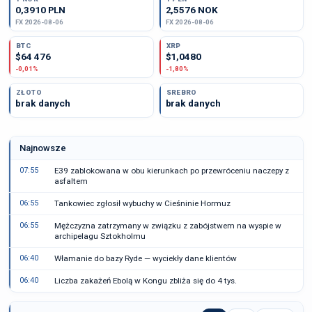
0,3910 PLN
2,5576 NOK
FX 2026-08-06
FX 2026-08-06
BTC
XRP
$64 476
$1,0480
-0,01%
-1,80%
ZŁOTO
SREBRO
brak danych
brak danych
Najnowsze
07:55
E39 zablokowana w obu kierunkach po przewróceniu naczepy z
asfaltem
06:55
Tankowiec zgłosił wybuchy w Cieśninie Hormuz
06:55
Mężczyzna zatrzymany w związku z zabójstwem na wyspie w
archipelagu Sztokholmu
06:40
Włamanie do bazy Ryde — wyciekły dane klientów
06:40
Liczba zakażeń Ebolą w Kongu zbliża się do 4 tys.