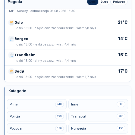
Pogoda
Dziś
Jutro
Pojutrze
MET Norway · aktualizacja 06.08.2026 13:30
21°C
Oslo
dziś 13:00 · częściowe zachmurzenie · wiatr 5,8 m/s
14°C
Bergen
dziś 13:00 · lekki deszcz · wiatr 4,4 m/s
15°C
Trondheim
dziś 13:00 · silny deszcz · wiatr 4,4 m/s
17°C
Bodø
dziś 13:00 · częściowe zachmurzenie · wiatr 1,7 m/s
Kategorie
Pilne
Inne
610
505
Policja
Transport
299
203
Pogoda
Norwegia
180
150