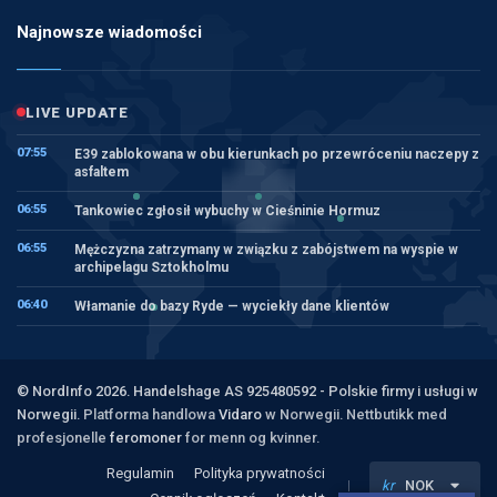
Najnowsze wiadomości
LIVE UPDATE
07:55
E39 zablokowana w obu kierunkach po przewróceniu naczepy z
asfaltem
06:55
Tankowiec zgłosił wybuchy w Cieśninie Hormuz
06:55
Mężczyzna zatrzymany w związku z zabójstwem na wyspie w
archipelagu Sztokholmu
06:40
Włamanie do bazy Ryde — wyciekły dane klientów
© NordInfo 2026. Handelshage AS 925480592 - Polskie firmy i usługi w
Norwegii.
Platforma handlowa
Vidaro
w Norwegii. Nettbutikk med
profesjonelle
feromoner
for menn og kvinner.
Regulamin
Polityka prywatności
kr
NOK