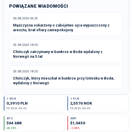
POWIĄZANE WIADOMOŚCI
06.08.2026 06:25
Mężczyzna oskarżony o zabójstwo ojca wypuszczony z
aresztu, brat ofiary zaniepokojony
05.08.2026 18:30
Chińczyk zatrzymany w bunkrze w Bodø wydalony z
Norwegii na 5 lat
05.08.2026 18:30
Chińczyk, który mieszkał w bunkrze przy lotnisku w Bodø,
wydalony z Norwegii
1 NOK
1 PLN
0,3910 PLN
2,5576 NOK
FX 2026-08-06
FX 2026-08-06
BTC
XRP
$64 688
$1,0450
+0,13%
-1,96%