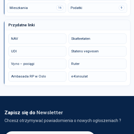
Mieszkania
Podatki
16
9
Przydatne linki
NAV
Skatteetaten
UDI
Statens vegvesen
Vy.no – pociągi
Ruter
Ambasada RP w Oslo
e-Konsulat
Zapisz się do
Newsletter
Chcesz otrzymywać powiadomienia o nowych ogłoszeniach ?