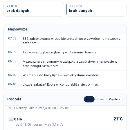
ZŁOTO
SREBRO
brak danych
brak danych
Najnowsze
07:55
E39 zablokowana w obu kierunkach po przewróceniu naczepy z
asfaltem
06:55
Tankowiec zgłosił wybuchy w Cieśninie Hormuz
06:55
Mężczyzna zatrzymany w związku z zabójstwem na wyspie w
archipelagu Sztokholmu
06:40
Włamanie do bazy Ryde — wyciekły dane klientów
06:40
Liczba zakażeń Ebolą w Kongu zbliża się do 4 tys.
Pogoda
Dziś
Jutro
Pojutrze
MET Norway · aktualizacja 06.08.2026 18:30
21°C
Oslo
dziś 18:00 · burza · wiatr 3,7 m/s