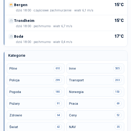
15°C
Bergen
dziś 18:00 · częściowe zachmurzenie · wiatr 6,1 m/s
15°C
Trondheim
dziś 18:00 · pochmurno · wiatr 6,7 m/s
17°C
Bodø
dziś 18:00 · pochmurno · wiatr 0,4 m/s
Kategorie
Pilne
Inne
610
505
Policja
Transport
299
203
Pogoda
Norwegia
180
150
Pożary
Praca
91
69
Zdrowie
Ceny
64
52
Świat
NAV
42
35