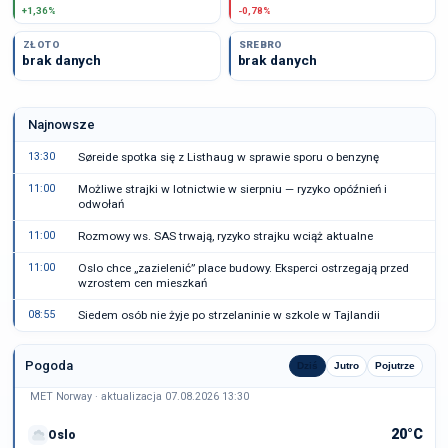
+1,36%
-0,78%
ZŁOTO
SREBRO
brak danych
brak danych
Najnowsze
13:30
Søreide spotka się z Listhaug w sprawie sporu o benzynę
11:00
Możliwe strajki w lotnictwie w sierpniu — ryzyko opóźnień i
odwołań
11:00
Rozmowy ws. SAS trwają, ryzyko strajku wciąż aktualne
11:00
Oslo chce „zazielenić” place budowy. Eksperci ostrzegają przed
wzrostem cen mieszkań
08:55
Siedem osób nie żyje po strzelaninie w szkole w Tajlandii
Pogoda
Dziś
Jutro
Pojutrze
MET Norway · aktualizacja 07.08.2026 13:30
20°C
Oslo