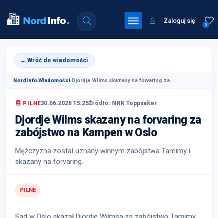
Zaloguj się
0
← Wróć do wiadomości
NordInfo
›
Wiadomości
›
Djordje Wilms skazany na forvaring za...
30.06.2026 15:25
Źródło: NRK Toppsaker
PILNE
Djordje Wilms skazany na forvaring za
zabójstwo na Kampen w Oslo
Mężczyzna został uznany winnym zabójstwa Tamimy i
skazany na forvaring.
PILNE
Sąd w Oslo skazał Djordje Wilmsa za zabójstwo Tamimy