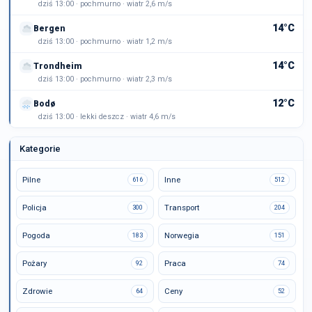
dziś 13:00 · pochmurno · wiatr 2,6 m/s
14°C
Bergen
dziś 13:00 · pochmurno · wiatr 1,2 m/s
14°C
Trondheim
dziś 13:00 · pochmurno · wiatr 2,3 m/s
12°C
Bodø
dziś 13:00 · lekki deszcz · wiatr 4,6 m/s
Kategorie
Pilne
Inne
616
512
Policja
Transport
300
204
Pogoda
Norwegia
183
151
Pożary
Praca
92
74
Zdrowie
Ceny
64
52