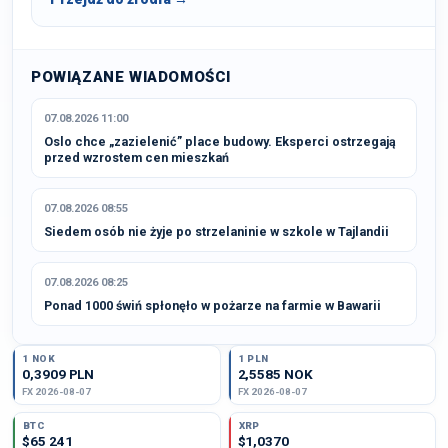
POWIĄZANE WIADOMOŚCI
07.08.2026 11:00
Oslo chce „zazielenić” place budowy. Eksperci ostrzegają
przed wzrostem cen mieszkań
07.08.2026 08:55
Siedem osób nie żyje po strzelaninie w szkole w Tajlandii
07.08.2026 08:25
Ponad 1000 świń spłonęło w pożarze na farmie w Bawarii
1 NOK
1 PLN
0,3909 PLN
2,5585 NOK
FX 2026-08-07
FX 2026-08-07
BTC
XRP
$65 241
$1,0370