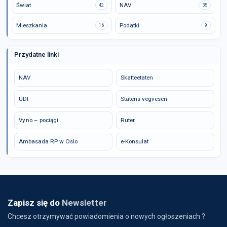
Świat
NAV
42
35
Mieszkania
Podatki
16
9
Przydatne linki
NAV
Skatteetaten
UDI
Statens vegvesen
Vy.no – pociągi
Ruter
Ambasada RP w Oslo
e-Konsulat
Zapisz się do
Newsletter
Chcesz otrzymywać powiadomienia o nowych ogłoszeniach ?