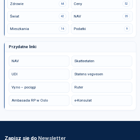
Zdrowie
Ceny
64
52
Świat
NAV
42
35
Mieszkania
Podatki
16
9
Przydatne linki
NAV
Skatteetaten
UDI
Statens vegvesen
Vy.no – pociągi
Ruter
Ambasada RP w Oslo
e-Konsulat
Zapisz się do
Newsletter