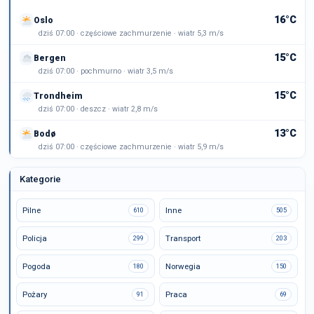
16°C
Oslo
dziś 07:00 · częściowe zachmurzenie · wiatr 5,3 m/s
15°C
Bergen
dziś 07:00 · pochmurno · wiatr 3,5 m/s
15°C
Trondheim
dziś 07:00 · deszcz · wiatr 2,8 m/s
13°C
Bodø
dziś 07:00 · częściowe zachmurzenie · wiatr 5,9 m/s
Kategorie
Pilne
Inne
610
505
Policja
Transport
299
203
Pogoda
Norwegia
180
150
Pożary
Praca
91
69