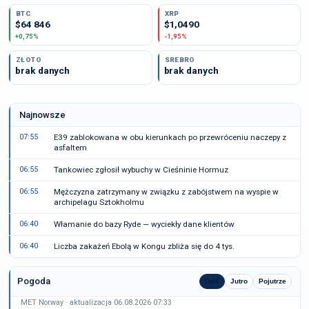
BTC
XRP
$64 846
$1,0490
+0,75%
-1,95%
ZŁOTO
SREBRO
brak danych
brak danych
Najnowsze
07:55
E39 zablokowana w obu kierunkach po przewróceniu naczepy z
asfaltem
06:55
Tankowiec zgłosił wybuchy w Cieśninie Hormuz
06:55
Mężczyzna zatrzymany w związku z zabójstwem na wyspie w
archipelagu Sztokholmu
06:40
Włamanie do bazy Ryde — wyciekły dane klientów
06:40
Liczba zakażeń Ebolą w Kongu zbliża się do 4 tys.
Pogoda
Dziś
Jutro
Pojutrze
MET Norway · aktualizacja 06.08.2026 07:33