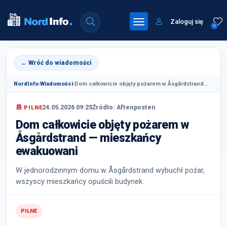
Zaloguj się
0
← Wróć do wiadomości
NordInfo
›
Wiadomości
›
Dom całkowicie objęty pożarem w Åsgårdstrand...
24.05.2026 09:25
Źródło: Aftenposten
PILNE
Dom całkowicie objęty pożarem w
Åsgårdstrand — mieszkańcy
ewakuowani
W jednorodzinnym domu w Åsgårdstrand wybuchł pożar,
wszyscy mieszkańcy opuścili budynek.
PILNE