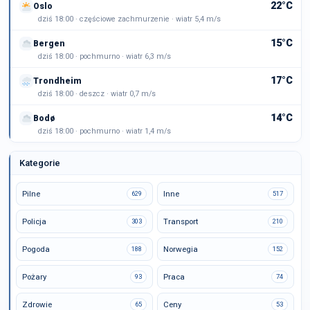
22°C
Oslo
dziś 18:00 · częściowe zachmurzenie · wiatr 5,4 m/s
15°C
Bergen
dziś 18:00 · pochmurno · wiatr 6,3 m/s
17°C
Trondheim
dziś 18:00 · deszcz · wiatr 0,7 m/s
14°C
Bodø
dziś 18:00 · pochmurno · wiatr 1,4 m/s
Kategorie
Pilne
Inne
629
517
Policja
Transport
303
210
Pogoda
Norwegia
188
152
Pożary
Praca
93
74
Zdrowie
Ceny
65
53