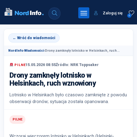
Zaloguj się
0
← Wróć do wiadomości
NordInfo
›
Wiadomości
›
Drony zamknęły lotnisko w Helsinkach, ruch...
15.05.2026 08:55
Źródło: NRK Toppsaker
PILNE
Drony zamknęły lotnisko w
Helsinkach, ruch wznowiony
Lotnisko w Helsinkach było czasowo zamknięte z powodu
obserwacji dronów; sytuacja została opanowana.
PILNE
Wczoraj wieczorem lotnisko w Helsinkach (Helsinki-