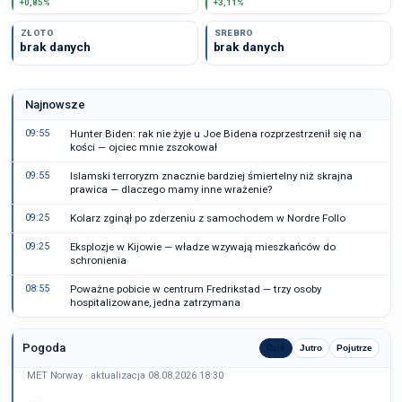
+0,85%
+3,11%
ZŁOTO
SREBRO
brak danych
brak danych
Najnowsze
09:55
Hunter Biden: rak nie żyje u Joe Bidena rozprzestrzenił się na
kości — ojciec mnie zszokował
09:55
Islamski terroryzm znacznie bardziej śmiertelny niż skrajna
prawica — dlaczego mamy inne wrażenie?
09:25
Kolarz zginął po zderzeniu z samochodem w Nordre Follo
09:25
Eksplozje w Kijowie — władze wzywają mieszkańców do
schronienia
08:55
Poważne pobicie w centrum Fredrikstad — trzy osoby
hospitalizowane, jedna zatrzymana
Pogoda
Dziś
Jutro
Pojutrze
MET Norway · aktualizacja 08.08.2026 18:30