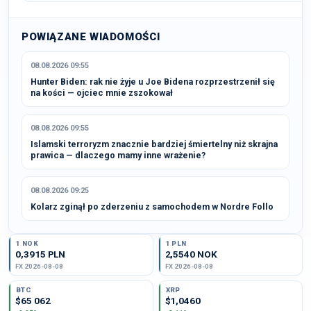
POWIĄZANE WIADOMOŚCI
08.08.2026 09:55
Hunter Biden: rak nie żyje u Joe Bidena rozprzestrzenił się
na kości — ojciec mnie zszokował
08.08.2026 09:55
Islamski terroryzm znacznie bardziej śmiertelny niż skrajna
prawica — dlaczego mamy inne wrażenie?
08.08.2026 09:25
Kolarz zginął po zderzeniu z samochodem w Nordre Follo
1 NOK
1 PLN
0,3915 PLN
2,5540 NOK
FX 2026-08-08
FX 2026-08-08
BTC
XRP
$65 062
$1,0460