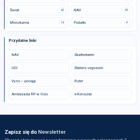
Świat
NAV
42
35
Mieszkania
Podatki
16
9
Przydatne linki
NAV
Skatteetaten
UDI
Statens vegvesen
Vy.no – pociągi
Ruter
Ambasada RP w Oslo
e-Konsulat
Zapisz się do
Newsletter