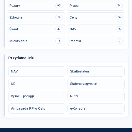
Pożary
Praca
95
74
Zdrowie
Ceny
66
56
Świat
NAV
42
35
Mieszkania
Podatki
16
9
Przydatne linki
NAV
Skatteetaten
UDI
Statens vegvesen
Vy.no – pociągi
Ruter
Ambasada RP w Oslo
e-Konsulat