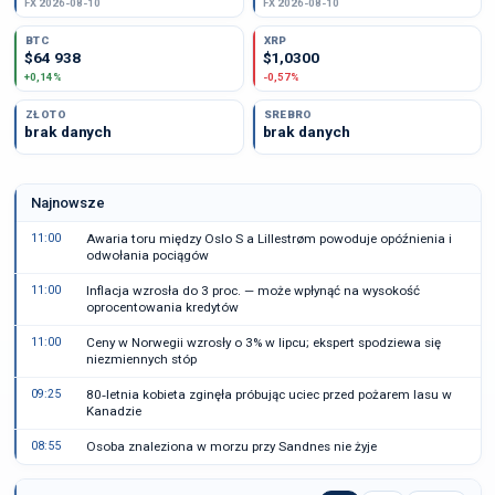
FX 2026-08-10
FX 2026-08-10
BTC
XRP
$64 938
$1,0300
+0,14%
-0,57%
ZŁOTO
SREBRO
brak danych
brak danych
Najnowsze
11:00
Awaria toru między Oslo S a Lillestrøm powoduje opóźnienia i
odwołania pociągów
11:00
Inflacja wzrosła do 3 proc. — może wpłynąć na wysokość
oprocentowania kredytów
11:00
Ceny w Norwegii wzrosły o 3% w lipcu; ekspert spodziewa się
niezmiennych stóp
09:25
80‑letnia kobieta zginęła próbując uciec przed pożarem lasu w
Kanadzie
08:55
Osoba znaleziona w morzu przy Sandnes nie żyje