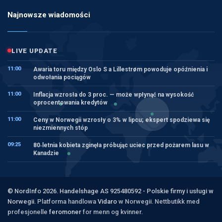
Najnowsze wiadomości
LIVE UPDATE
11:00
Awaria toru między Oslo S a Lillestrøm powoduje opóźnienia i
odwołania pociągów
11:00
Inflacja wzrosła do 3 proc. — może wpłynąć na wysokość
oprocentowania kredytów
11:00
Ceny w Norwegii wzrosły o 3% w lipcu; ekspert spodziewa się
niezmiennych stóp
09:25
80‑letnia kobieta zginęła próbując uciec przed pożarem lasu w
Kanadzie
© NordInfo 2026. Handelshage AS 925480592 - Polskie firmy i usługi w
Norwegii.
Platforma handlowa
Vidaro
w Norwegii. Nettbutikk med
profesjonelle
feromoner
for menn og kvinner.