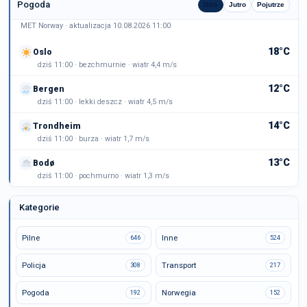
Pogoda
Dziś
Jutro
Pojutrze
MET Norway · aktualizacja 10.08.2026 11:00
18°C
Oslo
dziś 11:00 · bezchmurnie · wiatr 4,4 m/s
12°C
Bergen
dziś 11:00 · lekki deszcz · wiatr 4,5 m/s
14°C
Trondheim
dziś 11:00 · burza · wiatr 1,7 m/s
13°C
Bodø
dziś 11:00 · pochmurno · wiatr 1,3 m/s
Kategorie
Pilne
Inne
646
524
Policja
Transport
308
217
Pogoda
Norwegia
192
152