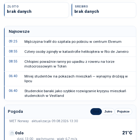
ZŁOTO
SREBRO
brak danych
brak danych
Najnowsze
09:25
Mężczyzna trafił do szpitala po pobiciu w centrum Elverum
08:55
Cztery osoby zginęły w katastrofie helikoptera w Rio de Janeiro
08:55
Chłopiec poważnie ranny po upadku z roweru na torze
motocrossowym w Toten
06:40
Mniej studentów na pokazach mieszkań — wynajmy drożeją w
lipcu
06:40
Studenckie baraki jako szybkie rozwiązanie kryzysu mieszkań
studenckich w Vestland
Pogoda
Dziś
Jutro
Pojutrze
MET Norway · aktualizacja 09.08.2026 13:30
21°C
Oslo
dziś 13:00 · pochmurno · wiatr 6,7 m/s