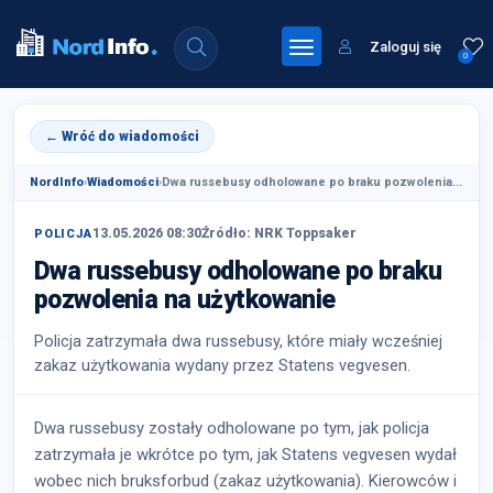
Zaloguj się
0
← Wróć do wiadomości
NordInfo
›
Wiadomości
›
Dwa russebusy odholowane po braku pozwolenia...
13.05.2026 08:30
Źródło: NRK Toppsaker
POLICJA
Dwa russebusy odholowane po braku
pozwolenia na użytkowanie
Policja zatrzymała dwa russebusy, które miały wcześniej
zakaz użytkowania wydany przez Statens vegvesen.
Dwa russebusy zostały odholowane po tym, jak policja
zatrzymała je wkrótce po tym, jak Statens vegvesen wydał
wobec nich bruksforbud (zakaz użytkowania). Kierowców i