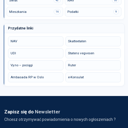
Świat
NAV
42
35
Mieszkania
Podatki
16
9
Przydatne linki
NAV
Skatteetaten
UDI
Statens vegvesen
Vy.no – pociągi
Ruter
Ambasada RP w Oslo
e-Konsulat
Zapisz się do
Newsletter
Chcesz otrzymywać powiadomienia o nowych ogłoszeniach ?