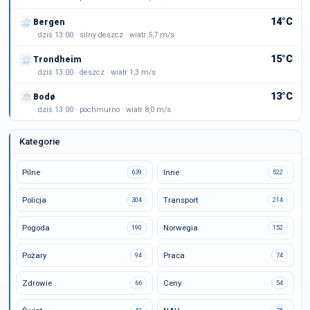
14°C
Bergen
dziś 13:00 · silny deszcz · wiatr 5,7 m/s
15°C
Trondheim
dziś 13:00 · deszcz · wiatr 1,3 m/s
13°C
Bodø
dziś 13:00 · pochmurno · wiatr 8,0 m/s
Kategorie
Pilne
Inne
639
522
Policja
Transport
304
214
Pogoda
Norwegia
190
152
Pożary
Praca
94
74
Zdrowie
Ceny
66
54