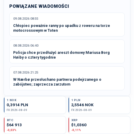
POWIĄZANE WIADOMOŚCI
09.08.2026 08:55
Chłopiec poważnie ranny po upadku z roweru na torze
motocrossowym w Toten
08.08.2026 06:40
Policja chce przedłużyć areszt domowy Mariusa Borg
Høiby o cztery tygodnie
07.08.2026 21:25
W Nærbø przesłuchano partnera podejrzanego o
zabójstwo; zaprzecza zarzutom
1 NOK
1 PLN
0,3914 PLN
2,5546 NOK
FX 2026-08-09
FX 2026-08-09
BTC
XRP
$64 913
$1,0360
-0,03%
-0,11%