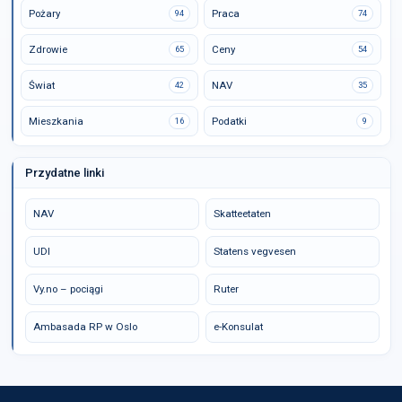
Pożary
Praca
94
74
Zdrowie
Ceny
65
54
Świat
NAV
42
35
Mieszkania
Podatki
16
9
Przydatne linki
NAV
Skatteetaten
UDI
Statens vegvesen
Vy.no – pociągi
Ruter
Ambasada RP w Oslo
e-Konsulat