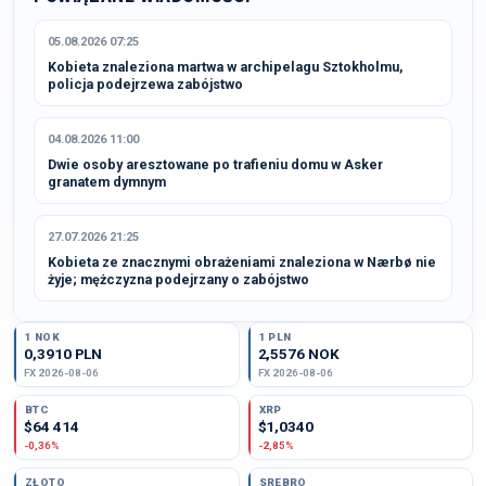
05.08.2026 07:25
Kobieta znaleziona martwa w archipelagu Sztokholmu,
policja podejrzewa zabójstwo
04.08.2026 11:00
Dwie osoby aresztowane po trafieniu domu w Asker
granatem dymnym
27.07.2026 21:25
Kobieta ze znacznymi obrażeniami znaleziona w Nærbø nie
żyje; mężczyzna podejrzany o zabójstwo
1 NOK
1 PLN
0,3910 PLN
2,5576 NOK
FX 2026-08-06
FX 2026-08-06
BTC
XRP
$64 414
$1,0340
-0,36%
-2,85%
ZŁOTO
SREBRO