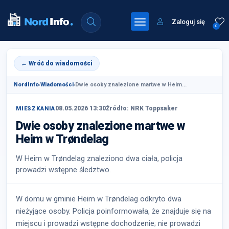
Zaloguj się
0
← Wróć do wiadomości
NordInfo
›
Wiadomości
›
Dwie osoby znalezione martwe w Heim...
08.05.2026 13:30
Źródło: NRK Toppsaker
MIESZKANIA
Dwie osoby znalezione martwe w
Heim w Trøndelag
W Heim w Trøndelag znaleziono dwa ciała, policja
prowadzi wstępne śledztwo.
W domu w gminie Heim w Trøndelag odkryto dwa
nieżyjące osoby. Policja poinformowała, że znajduje się na
miejscu i prowadzi wstępne dochodzenie; nie prowadzi