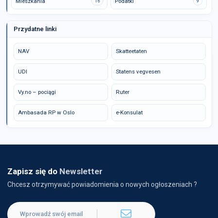
Mieszkania
Podatki
16
9
Przydatne linki
NAV
Skatteetaten
UDI
Statens vegvesen
Vy.no – pociągi
Ruter
Ambasada RP w Oslo
e-Konsulat
Zapisz się do
Newsletter
Chcesz otrzymywać powiadomienia o nowych ogłoszeniach ?