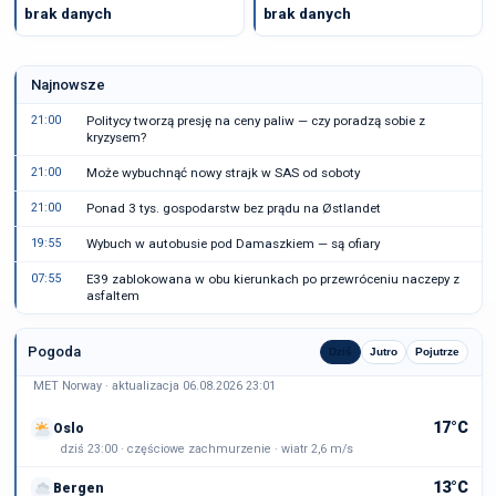
brak danych
brak danych
Najnowsze
21:00
Politycy tworzą presję na ceny paliw — czy poradzą sobie z
kryzysem?
21:00
Może wybuchnąć nowy strajk w SAS od soboty
21:00
Ponad 3 tys. gospodarstw bez prądu na Østlandet
19:55
Wybuch w autobusie pod Damaszkiem — są ofiary
07:55
E39 zablokowana w obu kierunkach po przewróceniu naczepy z
asfaltem
Pogoda
Dziś
Jutro
Pojutrze
MET Norway · aktualizacja 06.08.2026 23:01
17°C
Oslo
dziś 23:00 · częściowe zachmurzenie · wiatr 2,6 m/s
13°C
Bergen