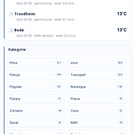
dziś 23:00 · pochmurno · wiatr 5,6 m/s
13°C
Trondheim
dziś 23:00 · pochmurno · wiatr 5,7 m/s
13°C
Bodø
dziś 23:00 · lekki deszcz · wiatr 2,6 m/s
Kategorie
Pilne
Inne
611
506
Policja
Transport
299
204
Pogoda
Norwegia
181
150
Pożary
Praca
91
70
Zdrowie
Ceny
64
52
Świat
NAV
42
35