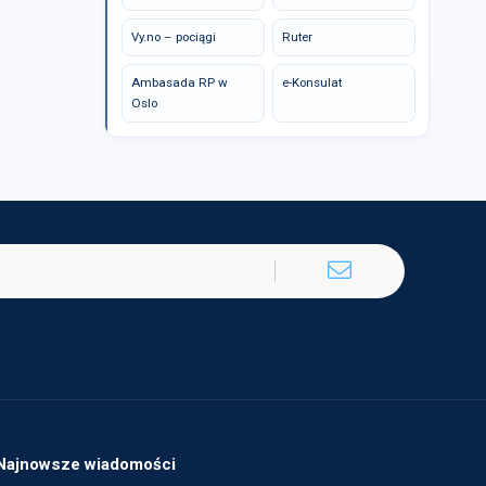
Vy.no – pociągi
Ruter
Ambasada RP w
e-Konsulat
Oslo
Najnowsze wiadomości