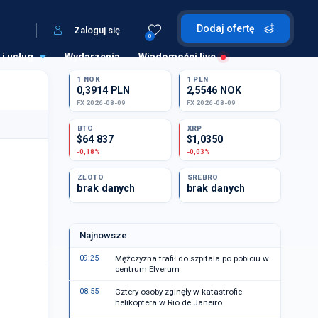
Dodaj ofertę
Zaloguj się
0
 i usług
Wydarzenia
Wiadomości live
1 NOK
1 PLN
0,3914 PLN
2,5546 NOK
FX 2026-08-09
FX 2026-08-09
BTC
XRP
$64 837
$1,0350
-0,18%
-0,03%
ZŁOTO
SREBRO
brak danych
brak danych
Najnowsze
09:25
Mężczyzna trafił do szpitala po pobiciu w
centrum Elverum
08:55
Cztery osoby zginęły w katastrofie
helikoptera w Rio de Janeiro