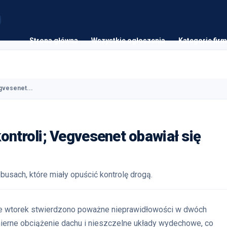
Strona główna
Wszystkie ogłoszenia
Kategorie firm
gvesenet...
ontroli; Vegvesenet obawiał się
usach, które miały opuścić kontrolę drogą.
 we wtorek stwierdzono poważne nieprawidłowości w dwóch
erne obciążenie dachu i nieszczelne układy wydechowe, co