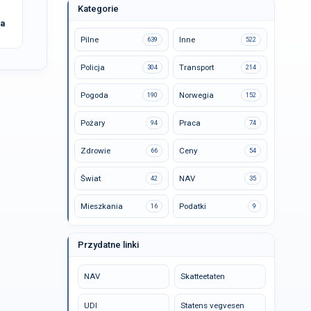
Kategorie
na
Pilne
Inne
639
522
Policja
Transport
304
214
Pogoda
Norwegia
190
152
Pożary
Praca
94
74
Zdrowie
Ceny
66
54
Świat
NAV
42
35
Mieszkania
Podatki
16
9
Przydatne linki
NAV
Skatteetaten
UDI
Statens vegvesen