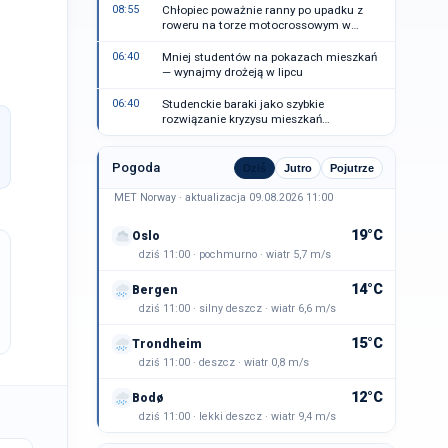
08:55
Chłopiec poważnie ranny po upadku z
roweru na torze motocrossowym w
Toten
06:40
Mniej studentów na pokazach mieszkań
— wynajmy drożeją w lipcu
06:40
Studenckie baraki jako szybkie
rozwiązanie kryzysu mieszkań
studenckich w Vestland
Pogoda
Dziś
Jutro
Pojutrze
MET Norway · aktualizacja 09.08.2026 11:00
19°C
Oslo
dziś 11:00 · pochmurno · wiatr 5,7 m/s
14°C
Bergen
dziś 11:00 · silny deszcz · wiatr 6,6 m/s
15°C
Trondheim
dziś 11:00 · deszcz · wiatr 0,8 m/s
12°C
Bodø
dziś 11:00 · lekki deszcz · wiatr 9,4 m/s