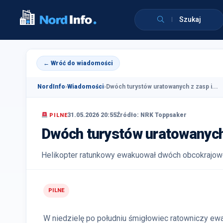
Szukaj
← Wróć do wiadomości
NordInfo
›
Wiadomości
›
Dwóch turystów uratowanych z zasp i...
31.05.2026 20:55
Źródło: NRK Toppsaker
PILNE
Dwóch turystów uratowanych 
Helikopter ratunkowy ewakuował dwóch obcokrajowc
PILNE
W niedzielę po południu śmigłowiec ratowniczy ew