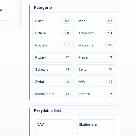
Kategorie
na
Pilne
Inne
616
512
Policja
Transport
300
204
Pogoda
Norwegia
183
151
Pożary
Praca
92
74
Zdrowie
Ceny
64
52
Świat
NAV
42
35
Mieszkania
Podatki
16
9
Przydatne linki
NAV
Skatteetaten