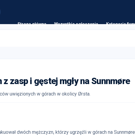
Strona główna
Wszystkie ogłoszenia
Kategorie firm
z zasp i gęstej mgły na Sunnmøre
ów uwięzionych w górach w okolicy Ørsta.
akuował dwóch mężczyzn, którzy ugrzęźli w górach na Sunnmøre