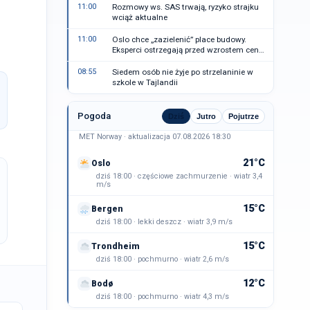
11:00
Rozmowy ws. SAS trwają, ryzyko strajku
wciąż aktualne
11:00
Oslo chce „zazielenić” place budowy.
Eksperci ostrzegają przed wzrostem cen
mieszkań
08:55
Siedem osób nie żyje po strzelaninie w
szkole w Tajlandii
Pogoda
Dziś
Jutro
Pojutrze
MET Norway · aktualizacja 07.08.2026 18:30
21°C
Oslo
dziś 18:00 · częściowe zachmurzenie · wiatr 3,4
m/s
15°C
Bergen
dziś 18:00 · lekki deszcz · wiatr 3,9 m/s
15°C
Trondheim
dziś 18:00 · pochmurno · wiatr 2,6 m/s
12°C
Bodø
dziś 18:00 · pochmurno · wiatr 4,3 m/s