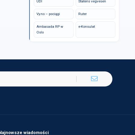
UDI
Statens vegvesen
Vy.no – pociągi
Ruter
Ambasada RP w
e-Konsulat
Oslo
Najnowsze wiadomości