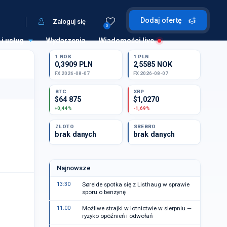
Dodaj ofertę
Zaloguj się
0
 i usług
Wydarzenia
Wiadomości live
1 NOK
1 PLN
0,3909 PLN
2,5585 NOK
FX 2026-08-07
FX 2026-08-07
BTC
XRP
$64 875
$1,0270
+0,44%
-1,69%
ZŁOTO
SREBRO
brak danych
brak danych
Najnowsze
13:30
Søreide spotka się z Listhaug w sprawie
sporu o benzynę
11:00
Możliwe strajki w lotnictwie w sierpniu —
ryzyko opóźnień i odwołań