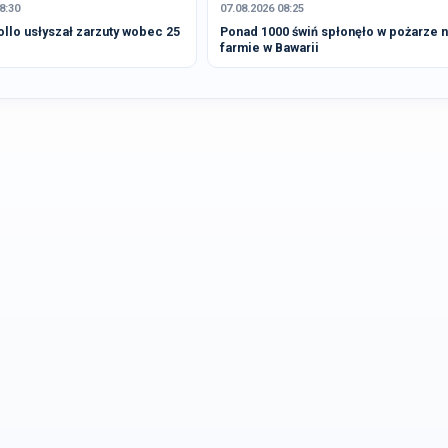
8:30
07.08.2026 08:25
Follo usłyszał zarzuty wobec 25
Ponad 1000 świń spłonęło w pożarze 
farmie w Bawarii