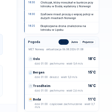
18:30
Chińczyk, który mieszkał w bunkrze przy
lotnisku w Bodø, wydalony z Norwegii
18:30
Szefowie miast proszą o więcej policji w
dużych miastach Norwegii
18:25
Eksplozywna drona znaleziona na
lotnisku w Lipsku
Pogoda
Dziś
Jutro
Pojutrze
MET Norway · aktualizacja 06.08.2026 01:08
18°C
Oslo
dziś 01:00 · pochmurno · wiatr 5,4 m/s
15°C
Bergen
dziś 01:00 · deszcz · wiatr 5,0 m/s
16°C
Trondheim
dziś 01:00 · pochmurno · wiatr 2,6 m/s
11°C
Bodø
dziś 01:00 · częściowe zachmurzenie · wiatr 3,7
m/s