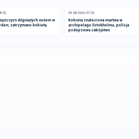
8:25
05.08.2026 07:25
mężczyzn dźgniętych nożem w
Kobieta znaleziona martwa w
rden; zatrzymano kobietę
archipelagu Sztokholmu, policja
podejrzewa zabójstwo