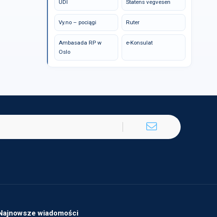
UDI
Statens vegvesen
Vy.no – pociągi
Ruter
Ambasada RP w
e-Konsulat
Oslo
Najnowsze wiadomości