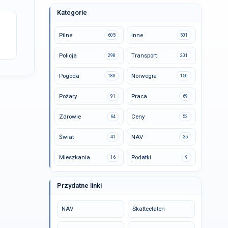
Kategorie
Pilne
Inne
605
501
Policja
Transport
298
201
Pogoda
Norwegia
180
150
Pożary
Praca
91
69
Zdrowie
Ceny
64
52
Świat
NAV
41
35
Mieszkania
Podatki
16
9
Przydatne linki
NAV
Skatteetaten