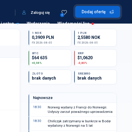
Dodaj ofertę
Zaloguj się
0
 i usług
Wydarzenia
Wiadomości live
1 NOK
1 PLN
0,3909 PLN
2,5580 NOK
FX 2026-08-05
FX 2026-08-05
BTC
XRP
$64 635
$1,0620
+0,94%
-0,80%
ZŁOTO
SREBRO
brak danych
brak danych
Najnowsze
18:30
Norweg wydany z Francji do Norwegii.
Usłyszy zarzut poważnego uprowadzenia
18:30
Chińczyk zatrzymany w bunkrze w Bodø
wydalony z Norwegii na 5 lat