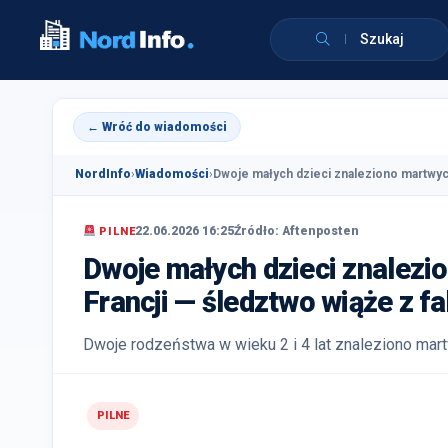
Szukaj
← Wróć do wiadomości
NordInfo
›
Wiadomości
›
Dwoje małych dzieci znaleziono martwyc
22.06.2026 16:25
Źródło: Aftenposten
PILNE
Dwoje małych dzieci znalez
Francji — śledztwo wiąże z f
Dwoje rodzeństwa w wieku 2 i 4 lat znaleziono mar
PILNE