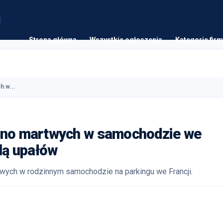
Strona główna
Wszystkie ogłoszenia
Kategorie firm
h w...
iono martwych w samochodzie we
alą upałów
twych w rodzinnym samochodzie na parkingu we Francji.